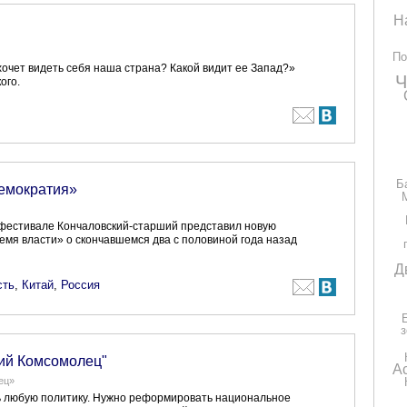
Н
По
хочет видеть себя наша страна? Какой видит ее Запад?»
Ч
ого.
Б
демократия»
фестивале Кончаловский-старший представил новую
емя власти» о скончавшемся два с половиной года назад
Д
сть
,
Китай
,
Россия
кий Комсомолец"
А
ец»
 любую политику. Нужно реформировать национальное