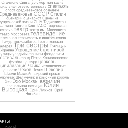
Сталлоне
Сингапур
смертная казнь
спектакль
оциальная ответственность
спорт
средневековое сознание
СССР
Средневековье
Сталин
сценарий
сценарист
Сцены из
супрежеской жизни
США
Таджикистан
Таллинн
Танго и Кэш
ТАСС
творческая
театр
встреча
театр им. Моссовета
телевидение
театр Моссовета
телеканал
терпимость к инакомыслию
Тимур Бекмамбетов
Третьяковская
Три сестры
галерея
Тряпицын
Укрощение строптивой
Украина
улицы
усадьбы
фашизм
феодализм
естиваль
фонд Петра Кончаловского
церковь
футбол
цензура
цивилизация
Чайка
человеческие
Чехов
Шекспир
ценности
Чечня
Ширли Маклейн
широкий прокат
лкунчик
Щелкунчик и крысиный король
юбилей
Эхо Москвы
Эхо
Юлия
ювенальная юстиция
Высоцкая
Юрий Лужков
Юрий
Нагибин
АКТЫ
n: mxbond