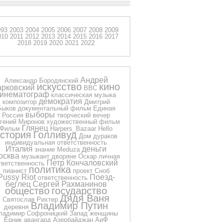
993
2003
2004
2005
2006
2007
2008
2009
010
2011
2012
2013
2014
2015
2016
2017
2018
2019
2020
2021
2022
Андрей
Александр Бородянский
искусство
кино
арковский
BBC
кинематограф
классическая музыка
демократия
композитор
Дмитрий
Быков
документальный фильм
Единая
выборы
Россия
творческий вечер
гений Миронов
художественный фильм
Глянец
Фильм
Harpers_Bazaar
Hello
стория
Голливуд
Дом дураков
индивидуальная ответственность
Италия
деньги
знание
Meduza
осква
музыкант
дворяне
Оскар
личная
Петр Кончаловский
тветственность
политика
пианист
проект Сноб
Pussy Riot
Поезд-
ответственность
беглец
Сергей Рахманинов
общество
государство
Дядя Ваня
Святослав Рихтер
Владимир Путин
деревня
ладимир Софроницкий
Запад
женщины
Ёрник
авангард
Азербайджан
АиФ