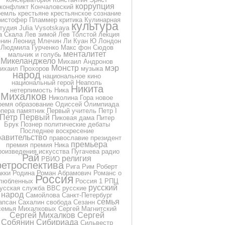
коррупция
конфликт
Кончаловский
ремль
крестьяне
крестьянское сознание
ристофер Пламмер
критика
Кулинарная
культура
тудия Julia Vysotskaya
а Скала
Лев зимой
Лев Толстой
лекция
нин
Леонид Млечин
Ли Куан Ю
Лондон
Людмила Гурченко
Макс фон Сюдов
менталитет
мальчик и голубь
Микеланджело
Михаил Андронов
Монстр
мэр
ихаил Прохоров
музыка
народ
национальное кино
национальный герой
Неаполь
Никита
нетерпимость
Ника
Михалков
Николина Гора
новое
ремя
образование
Одиссей
Олимпиада
опера
памятник
Первый учитель
Петр I
Петр Первый
Пиковая дама
Питер
Брук
Познер
политические дебаты
Последнее воскресение
равительство
православие
президент
премьера
премия
премия Ника
роизведения искусства
Пугачева
радио
Рай
религия
РВИО
ретроспектива
Рига
Рим
Роберт
кки
Родина
Роман Абрамович
Романс о
Россия
любленных
Россия 1
РПЦ
русский
усская служба BBC
русские
народ
Самойлова
Санкт-Петербург
семья
апсан
Сахалин
свобода
Сезанн
семья Михалковых
Сергей Магнитский
Сергей Михалков
Сергей
Собянин
Сибириада
Сильвестр