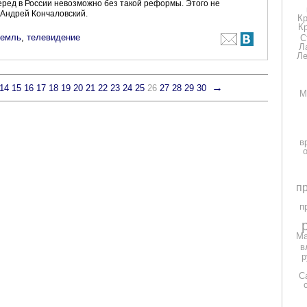
еред в России невозможно без такой реформы. Этого не
т Андрей Кончаловский.
К
К
ремль
,
телевидение
С
Л
Ле
→
14
15
16
17
18
19
20
21
22
23
24
25
26
27
28
29
30
М
в
п
п
Ма
в
р
С