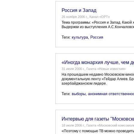
Россия и Запад
26 ноября 2006 г., Канал «ОРТ»
Тема программы: «Россия и Запад. Какой 
Выдержки из выступления А.С.Кончаловск
Теги:
культура
,
Россия
«Иногда монархия лучше, чем 
31 июля 2006 г., Газета «Новые известия»
На прошедшем недавно Московском кино
документальную ленту «Гейдар Алиев. Бр
азербайджанском лидере.
Теги:
выборы
,
анонимная ответственно
Интервью для газеты "Московс
18 июля 2006 г., Газета «Московский комсомол
«Поэтому с помощью ТВ можно проводить