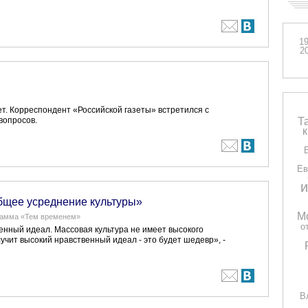
1
2
т. Корреспондент «Российской газеты» встретился с
Т
вопросов.
Ев
и
бщее усреднение культуры»
М
ограмма «Тем временем»
о
енный идеал. Массовая культура не имеет высокого
лучит высокий нравственный идеал - это будет шедевр», -
В