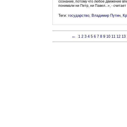
сознание, потому что любое движение вп
понимали ни Петр, ни Павел...», - считае
Теги:
государство
,
Владимир Путин
,
К
←
1
2
3
4
5
6
7
8
9
10
11
12
13