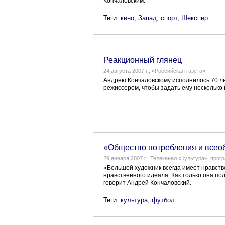
Кончаловским.
Теги:
кино
,
Запад
,
спорт
,
Шекспир
Реакционный глянец
24 августа 2007 г., «Российская газета»
Андрею Кончаловскому исполнилось 70 ле
режиссером, чтобы задать ему несколько 
«Общество потребления и всео
29 января 2007 г., Телеканал «Культура», пр
«Большой художник всегда имеет нравств
нравственного идеала. Как только она по
говорит Андрей Кончаловский.
Теги:
культура
,
футбол