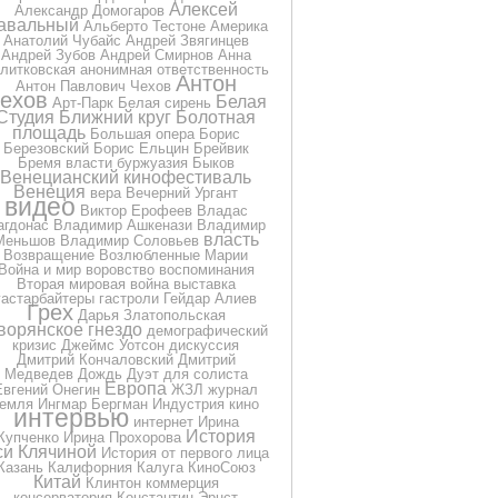
Алексей
Александр Домогаров
авальный
Альберто Тестоне
Америка
Анатолий Чубайс
Андрей Звягинцев
Андрей Зубов
Андрей Смирнов
Анна
литковская
анонимная ответственность
Антон
Антон Павлович Чехов
ехов
Белая
Арт-Парк
Белая сирень
Студия
Ближний круг
Болотная
площадь
Большая опера
Борис
Березовский
Борис Ельцин
Брейвик
Бремя власти
буржуазия
Быков
Венецианский кинофестиваль
Венеция
вера
Вечерний Ургант
видео
Виктор Ерофеев
Владас
агдонас
Владимир Ашкенази
Владимир
власть
Меньшов
Владимир Соловьев
Возвращение
Возлюбленные Марии
Война и мир
воровство
воспоминания
Вторая мировая война
выставка
гастарбайтеры
гастроли
Гейдар Алиев
Грех
Дарья Златопольская
ворянское гнездо
демографический
кризис
Джеймс Уотсон
дискуссия
Дмитрий Кончаловский
Дмитрий
Медведев
Дождь
Дуэт для солиста
Европа
Евгений Онегин
ЖЗЛ
журнал
земля
Ингмар Бергман
Индустрия кино
интервью
интернет
Ирина
История
Купченко
Ирина Прохорова
си Клячиной
История от первого лица
Казань
Калифорния
Калуга
КиноСоюз
Китай
Клинтон
коммерция
консерватория
Константин Эрнст