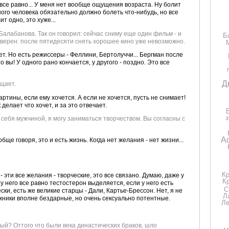
 все равно... У меня нет вообще ощущения возраста. Ну болит
ьного человека обязательно должно болеть что-нибудь, но все
т одно, это хуже...
Балабанова. Так он говорил: сейчас сниму еще один фильм - и
Б
уверен: после пятидесяти снять хорошее кино уже невозможно.
чет. Но есть режиссеры - Феллини, Бертолуччи... Бергман после
 вы! У одного рано кончается, у другого - поздно. Это все
Д
щает.
артины, если ему хочется. А если не хочется, пусть не снимает!
делает что хочет, и за это отвечает.
ю себя мужчиной, я могу заниматься творчеством. Вы согласны с
А
обще говоря, это и есть жизнь. Когда нет желания - нет жизни...
К
- эти все желания - творческие, это все связано. Думаю, даже у
К
у него все равно тестостерон выделяется, если у него есть
С
ки, есть же великие старцы - Дали, Картье-Брессон. Нет, я не
Л
дожники вполне бездарные, но очень сексуально потентные.
Ле
дрый? Оттого что были века династических браков, шло