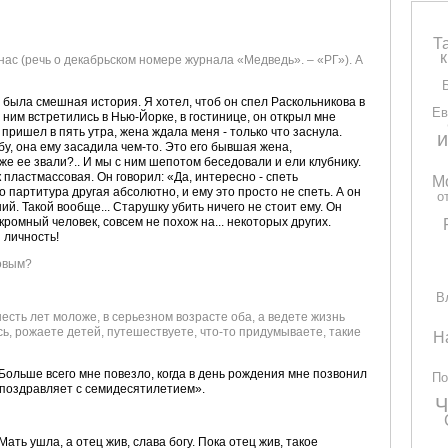
Т
 нас (речь о декабрьском номере журнала «Медведь». – «РГ»). А
м была смешная история. Я хотел, чтоб он спел Раскольникова в
Ев
ним встретились в Нью-Йорке, в гостинице, он открыл мне
пришел в пять утра, жена ждала меня - только что заснула.
и
бу, она ему засадила чем-то. Это его бывшая жена,
же ее звали?.. И мы с ним шепотом беседовали и ели клубнику.
 пластмассовая. Он говорил: «Да, интересно - спеть
М
 партитура другая абсолютно, и ему это просто не спеть. А он
о
й. Такой вообще... Старушку убить ничего не стоит ему. Он
ромный человек, совсем не похож на... некоторых других.
 личность!
ковым?
В
шесть лет моложе, в серьезном возрасте оба, а ведете жизнь
ь, рожаете детей, путешествуете, что-то придумываете, такие
Н
. Больше всего мне повезло, когда в день рождения мне позвонил
По
ц поздравляет с семидесятилетием».
Ч
 Мать ушла, а отец жив, слава богу. Пока отец жив, такое