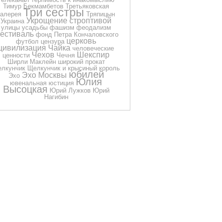
Тимур Бекмамбетов
Третьяковская
Три сестры
галерея
Тряпицын
Укрощение строптивой
Украина
улицы
усадьбы
фашизм
феодализм
естиваль
фонд Петра Кончаловского
церковь
футбол
цензура
цивилизация
Чайка
человеческие
Чехов
Шекспир
ценности
Чечня
Ширли Маклейн
широкий прокат
лкунчик
Щелкунчик и крысиный король
юбилей
Эхо Москвы
Эхо
Юлия
ювенальная юстиция
Высоцкая
Юрий Лужков
Юрий
Нагибин