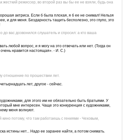
ак жесткий режиссер, во второй раз вы бы ее не взяли, будь она
 хорошая актриса. Если б была плохая, я б ее не снимал! Нельзя
нее, и для меня. Бездарность тащить бесполезно, это глупо, это
!
ио до вас дозвонился слушатель и спросил: а кто ваша
ть любой вопрос, и я могу на это отвечать или нет. (Тогда он
очень нравится настоящая». - И. С.)
ему отношение по прошествии лет.
 четырнадцать лет, другое - сейчас.
у художниками, для этого им не обязательно быть братьями. У
оторый мне интересен. Чаще это конкуренция с художниками,
нему меня волнуют.
ей кино потому, что там работаешь с гениями - Чеховым,
иска истины нет... Надо ее заранее найти, а потом снимать.