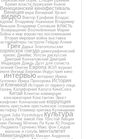
Березовский
Борис Ельцин
Брейвик
Бремя власти
буржуазия
Быков
Венецианский кинофестиваль
Венеция
вера
Вечерний Ургант
видео
Виктор Ерофеев
Владас
агдонас
Владимир Ашкенази
Владимир
власть
Меньшов
Владимир Соловьев
Возвращение
Возлюбленные Марии
Война и мир
воровство
воспоминания
Вторая мировая война
выставка
гастарбайтеры
гастроли
Гейдар Алиев
Грех
Дарья Златопольская
ворянское гнездо
демографический
кризис
Джеймс Уотсон
дискуссия
Дмитрий Кончаловский
Дмитрий
Медведев
Дождь
Дуэт для солиста
Европа
Евгений Онегин
ЖЗЛ
журнал
земля
Ингмар Бергман
Индустрия кино
интервью
интернет
Ирина
История
Купченко
Ирина Прохорова
си Клячиной
История от первого лица
Казань
Калифорния
Калуга
КиноСоюз
Китай
Клинтон
коммерция
консерватория
Константин Эрнст
коррупция
конфликт
Кончаловский
ремль
крестьяне
крестьянское сознание
ристофер Пламмер
критика
Кулинарная
культура
тудия Julia Vysotskaya
а Скала
Лев зимой
Лев Толстой
лекция
нин
Леонид Млечин
Ли Куан Ю
Лондон
Людмила Гурченко
Макс фон Сюдов
менталитет
мальчик и голубь
Микеланджело
Михаил Андронов