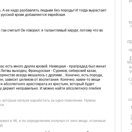
М
а. А ее надо разбавлять людьми без породы! И тогда вырастает
к русской крови добавляется еврейская.
в
ак считал! Он говорил: я талантливый хирург, потому что во
п
п
Ма
у нас есть много других кровей. Немецкая - прапрадед был женат
в
з Литвы выходец. Французская - Суриков, сибирский казак,
р
рянство всегда мешалось с другими... Конечно, есть порода,
С
рен, зависит целиком от воспитания. Конечно, какие-то вещи
и абсолютного аристократа из крестьян, который будет
ку держит неправильно. И можно найти абсолютного плебея
с
щи, которые нельзя наработать за одно поколение. Нужны
ти.
служил в ЧК, я по определению получал от него вещи, отличные
да.