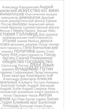
Андрей
Александр Бородянский
искусство
кино
арковский
BBC
кинематограф
классическая музыка
демократия
композитор
Дмитрий
Быков
документальный фильм
Единая
выборы
Россия
творческий вечер
гений Миронов
художественный фильм
Глянец
Фильм
Harpers_Bazaar
Hello
стория
Голливуд
Дом дураков
индивидуальная ответственность
Италия
деньги
знание
Meduza
осква
музыкант
дворяне
Оскар
личная
Петр Кончаловский
тветственность
политика
пианист
проект Сноб
Pussy Riot
Поезд-
ответственность
беглец
Сергей Рахманинов
общество
государство
Дядя Ваня
Святослав Рихтер
Владимир Путин
деревня
ладимир Софроницкий
Запад
женщины
Ёрник
авангард
Азербайджан
АиФ
Алексей
Александр Домогаров
авальный
Альберто Тестоне
Америка
Анатолий Чубайс
Андрей Звягинцев
Андрей Зубов
Андрей Смирнов
Анна
литковская
анонимная ответственность
Антон
Антон Павлович Чехов
ехов
Белая
Арт-Парк
Белая сирень
Студия
Ближний круг
Болотная
площадь
Большая опера
Борис