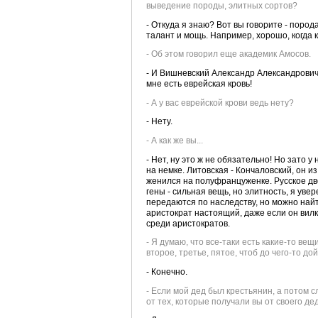
выведение породы, элитных сортов?
- Откуда я знаю? Вот вы говорите - пород
талант и мощь. Например, хорошо, когда 
- Об этом говорил еще академик Амосов.
- И Вишневский Александр Александрович т
мне есть еврейская кровь!
- А у вас еврейской крови ведь нету?
- Нету.
- А как же вы...
- Нет, ну это ж не обязательно! Но зато 
на немке. Литовская - Кончаловский, он и
женился на полуфранцуженке. Русское дво
гены - сильная вещь, но элитность, я уве
передаются по наследству, но можно найт
аристократ настоящий, даже если он вил
среди аристократов.
- Я думаю, что все-таки есть какие-то ве
второе, третье, пятое, чтоб до чего-то дой
- Конечно.
- Если мой дед был крестьянин, а потом 
от тех, которые получали вы от своего де