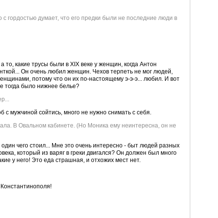
о с гордостью думает, что его предки были не последние люди в
 то, какие трусы были в XIX веке у женщин, когда Антон
нткой... Он очень любил женщин. Чехов терпеть не мог людей,
нщинами, потому что он их по-настоящему э-э-э... любил. И вот
кое тогда было нижнее белье?
р...
об с мужчиной сойтись, много не нужно снимать с себя.
ала. В Овальном кабинете. (Но Моника ему неинтересна, он не
ж один чего стоил... Мне это очень интересно - быт людей разных
овека, который из варяг в греки двигался? Он должен был много
акие у него! Это еда страшная, и отхожих мест нет.
о Константинополя!