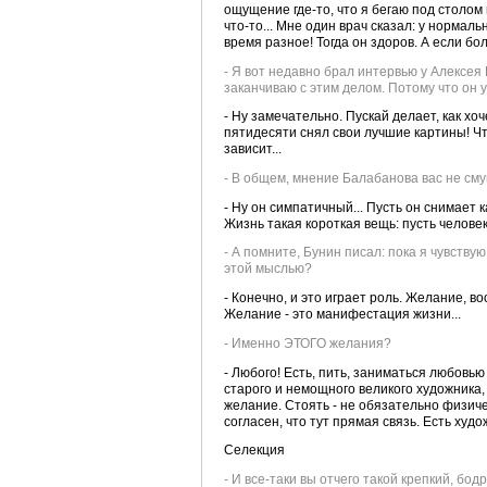
ощущение где-то, что я бегаю под столом
что-то... Мне один врач сказал: у нормал
время разное! Тогда он здоров. А если боли
- Я вот недавно брал интервью у Алексея 
заканчиваю с этим делом. Потому что он 
- Ну замечательно. Пускай делает, как хо
пятидесяти снял свои лучшие картины! Что
зависит...
- В общем, мнение Балабанова вас не сму
- Ну он симпатичный... Пусть он снимает к
Жизнь такая короткая вещь: пусть человек 
- А помните, Бунин писал: пока я чувству
этой мыслью?
- Конечно, и это играет роль. Желание, во
Желание - это манифестация жизни...
- Именно ЭТОГО желания?
- Любого! Есть, пить, заниматься любовью 
старого и немощного великого художника, 
желание. Стоять - не обязательно физичес
согласен, что тут прямая связь. Есть ху
Селекция
- И все-таки вы отчего такой крепкий, бо