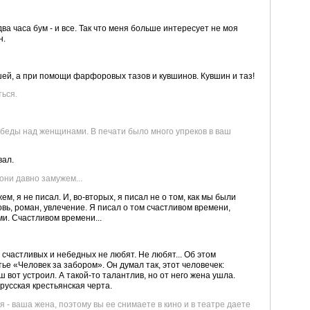
ва часа бум - и все. Так что меня больше интересует не моя
н.
шей, а при помощи фарфоровых тазов и кувшинов. Кувшин и таз!
ься.
 победы над женщинами. В печати было много упреков в ваш
вал.
 они давно замужем...
жем, я не писал. И, во-вторых, я писал не о том, как мы были
бовь, роман, увлечение. Я писал о том счастливом времени,
и. Счастливом времени...
 счастливых и небедных не любят. Не любят... Об этом
ье «Человек за забором». Он думал так, этот человечек:
 вот устроил. А такой-то талантлив, но от него жена ушла.
 русская крестьянская черта.
я - ваша жена, поэтому вы ее снимаете в кино и в театре даете