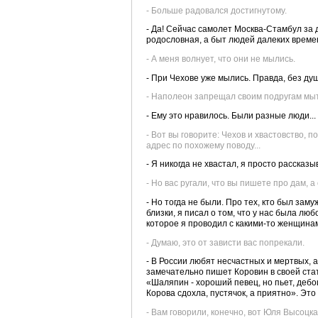
- Больше радовался достигнутому.
- Да! Сейчас самолет Москва-Стамбул за д
родословная, а быт людей далеких време
- А меня волнует, что они не мылись.
- При Чехове уже мылись. Правда, без ду
- Наполеон запрещал своим подругам мыт
- Ему это нравилось. Были разные люди...
- Вот вы говорите: Чехов и хвастовство,
адрес по похожему поводу...
- Я никогда не хвастал, я просто рассказы
- Но вас ругали, что вы пишете про дам, а
- Но тогда не были. Про тех, кто был заму
близки, я писал о том, что у нас была лю
которое я проводил с какими-то женщинам
- Думаю, это от зависти вас попрекали.
- В России любят несчастных и мертвых, а
замечательно пишет Коровин в своей стат
«Шаляпин - хороший певец, но пьет, дебош
Корова сдохла, пустячок, а приятно». Это
- Вам говорили, конечно, вот Юля Высоцка