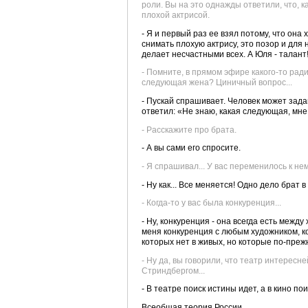
роли. Вы на это однажды ответили, что, к
плохой актрисой.
- Я и первый раз ее взял потому, что она
снимать плохую актрису, это позор и для 
делает несчастными всех. А Юля - талант
- Помните, в прямом эфире какого-то рад
следующая жена? Циничный вопрос...
- Пускай спрашивает. Человек может задава
ответил: «Не знаю, какая следующая, мне 
- Расскажите про брата.
- А вы сами его спросите.
- Я спрашивал... У вас переменилось к н
- Ну как... Все меняется! Одно дело брат в
- Когда-то у вас была конкуренция...
- Ну, конкуренция - она всегда есть межд
меня конкуренция с любым художником, к
которых нет в живых, но которые по-преж
- Ну да, вы говорили, что театр интересн
Стриндбергом...
- В театре поиск истины идет, а в кино по
Всеобщая теория России