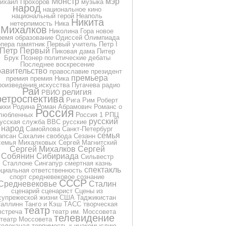
Монстр
мэр
ихаил Прохоров
музыка
народ
национальное кино
национальный герой
Неаполь
Никита
нетерпимость
Ника
Михалков
Николина Гора
новое
ремя
образование
Одиссей
Олимпиада
опера
памятник
Первый учитель
Петр I
Петр Первый
Пиковая дама
Питер
Брук
Познер
политические дебаты
Последнее воскресение
равительство
православие
президент
премьера
премия
премия Ника
роизведения искусства
Пугачева
радио
Рай
религия
РВИО
ретроспектива
Рига
Рим
Роберт
кки
Родина
Роман Абрамович
Романс о
Россия
любленных
Россия 1
РПЦ
русский
усская служба BBC
русские
народ
Самойлова
Санкт-Петербург
семья
апсан
Сахалин
свобода
Сезанн
семья Михалковых
Сергей Магнитский
Сергей Михалков
Сергей
Собянин
Сибириада
Сильвестр
Сталлоне
Сингапур
смертная казнь
спектакль
оциальная ответственность
спорт
средневековое сознание
СССР
Средневековье
Сталин
сценарий
сценарист
Сцены из
супрежеской жизни
США
Таджикистан
Таллинн
Танго и Кэш
ТАСС
творческая
театр
встреча
театр им. Моссовета
телевидение
театр Моссовета
телеканал
терпимость к инакомыслию