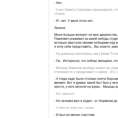
- Нет.
- А вот Никита Сергеевич признавался, чт
стране.
- Я - нет. У меня этого нет.
Личное
Меня больше волнует не мое дворянство, а
Павлович ухаживал за какой-нибудь студе
которые хвастали своими победами над же
я хочу себе представить... Вы знаете, ка
- Ну длинные панталоны, как у Бекки Тэтче
- Гм... Интересно, что сейчас женщине, чт
- Моника Левински вообще ничего не сним
откликается и продолжает о своем. - И.С.)
- А тогда надо было столько снять! Корса
времен. Вот я думаю: какой быт был у чел
грести, у него мозоли на руках... Мышцы к
- Вот именно!
- Но человек жил и ходил - от Норвегии д
- А жил не хуже нас с вами.
- И был не менее счастлив.