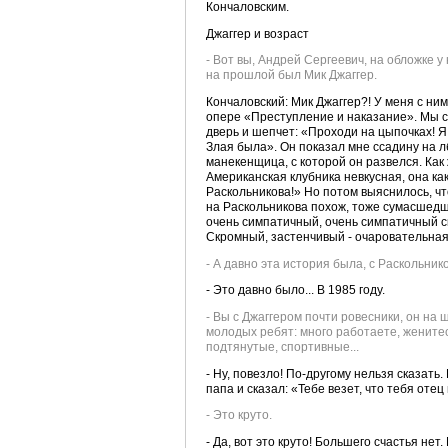
Кончаловским.
Джаггер и возраст
- Вот вы, Андрей Сергеевич, на обложке у
на прошлой был Мик Джаггер.
Кончаловский: Мик Джаггер?! У меня с ни
опере «Преступление и наказание». Мы с 
дверь и шепчет: «Проходи на цыпочках! Я 
Злая была». Он показал мне ссадину на л
манекенщица, с которой он развелся. Как 
Американская клубника невкусная, она как
Раскольникова!» Но потом выяснилось, что
на Раскольникова похож, тоже сумасшедши
очень симпатичный, очень симпатичный ск
Скромный, застенчивый - очаровательная
- А давно эта история была, с Раскольни
- Это давно было... В 1985 году.
- Вы с Джаггером почти ровесники, он на 
молодых ребят: много работаете, женитес
подтянутые, спортивные...
- Ну, повезло! По-другому нельзя сказать
папа и сказал: «Тебе везет, что тебя оте
- Это круто.
- Да, вот это круто! Большего счастья нет.