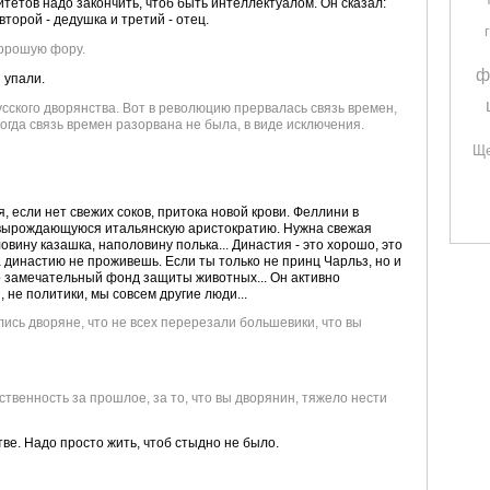
итетов надо закончить, чтоб быть интеллектуалом. Он сказал:
торой - дедушка и третий - отец.
хорошую фору.
ф
ы упали.
усского дворянства. Вот в революцию прервалась связь времен,
когда связь времен разорвана не была, в виде исключения.
Ще
, если нет свежих соков, притока новой крови. Феллини в
вырождающуюся итальянскую аристократию. Нужна свежая
ловину казашка, наполовину полька... Династия - это хорошо, это
а династию не проживешь. Если ты только не принц Чарльз, но и
го замечательный фонд защиты животных... Он активно
не политики, мы совсем другие люди...
ались дворяне, что не всех перерезали большевики, что вы
тственность за прошлое, за то, что вы дворянин, тяжело нести
ве. Надо просто жить, чтоб стыдно не было.