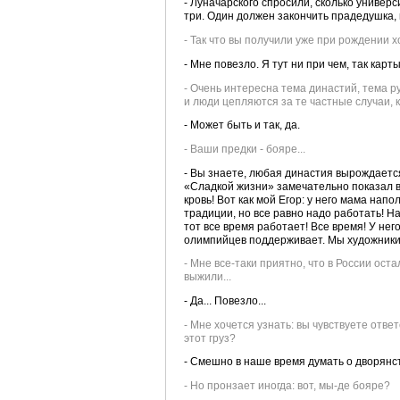
- Луначарского спросили, сколько универс
три. Один должен закончить прадедушка, в
- Так что вы получили уже при рождении 
- Мне повезло. Я тут ни при чем, так карт
- Очень интересна тема династий, тема р
и люди цепляются за те частные случаи, 
- Может быть и так, да.
- Ваши предки - бояре...
- Вы знаете, любая династия вырождается
«Сладкой жизни» замечательно показал 
кровь! Вот как мой Егор: у него мама напо
традиции, но все равно надо работать! Н
тот все время работает! Все время! У не
олимпийцев поддерживает. Мы художники, 
- Мне все-таки приятно, что в России ост
выжили...
- Да... Повезло...
- Мне хочется узнать: вы чувствуете отве
этот груз?
- Смешно в наше время думать о дворянст
- Но пронзает иногда: вот, мы-де бояре?