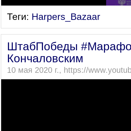
Теги:
Harpers_Bazaar
ШтабПобеды #Марафон
Кончаловским
10 мая 2020 г., https://www.yout