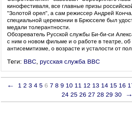
кинофестиваля, все главные призы российско
"Золотой орел", а сам режиссер Андрей Конча
специальной церемонии в Брюсселе был удос
медали толерантности.
Обозреватель Русской службы Би-би-си Алекс
с ним о новом фильме и о работе в театре, об
антисемитизме, о возрасте и усталости от пол
Теги:
BBC
,
русская служба BBC
←
1
2
3
4
5
6
7
8
9
10
11
12
13
14
15
16
1
24
25
26
27
28
29
30