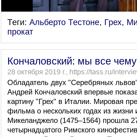
Теги:
Альберто Тестоне
,
Грех
,
Ми
прокат
Кончаловский: мы все чему
28 октября 2019 г., https://tass.ru/inter
Обладатель двух "Серебряных львов
Андрей Кончаловский впервые показ
картину "Грех" в Италии. Мировая пр
фильма о нескольких годах из жизни 
Микеланджело (1475–1564) прошла 27
четырнадцатого Римского кинофестив