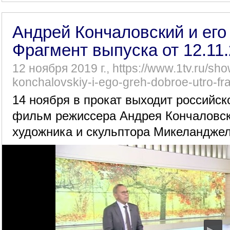
Андрей Кончаловский и его 
Фрагмент выпуска от 12.11
12 ноября 2019 г., https://www.1tv.ru/sh
konchalovskiy-i-ego-greh-dobroe-utro-f
14 ноября в прокат выходит российс
фильм режиссера Андрея Кончаловско
художника и скульптора Микеланджел