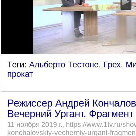
Теги:
Альберто Тестоне
,
Грех
,
Ми
прокат
Режиссер Андрей Кончалов
Вечерний Ургант. Фрагмент 
11 ноября 2019 г., https://www.1tv.ru/sh
konchalovskiy-vecherniy-urgant-fragmen