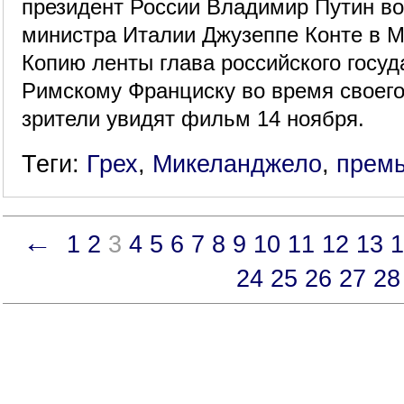
президент России Владимир Путин во
министра Италии Джузеппе Конте в Мо
Копию ленты глава российского госу
Римскому Франциску во время своего
зрители увидят фильм 14 ноября.
Теги:
Грех
,
Микеланджело
,
прем
←
1
2
3
4
5
6
7
8
9
10
11
12
13
1
24
25
26
27
28