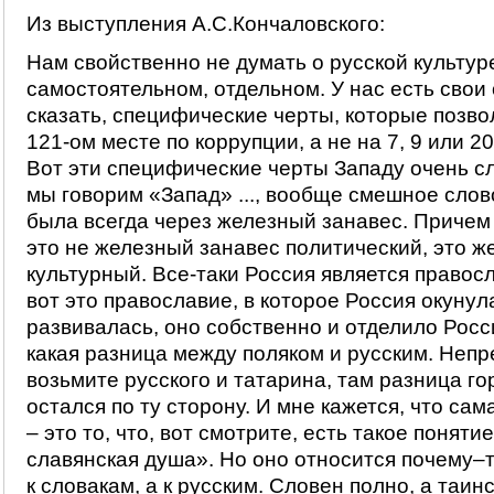
Из выступления А.С.Кончаловского:
Нам свойственно не думать о русской культуре
самостоятельном, отдельном. У нас есть свои 
сказать, специфические черты, которые позво
121-ом месте по коррупции, а не на 7, 9 или 20
Вот эти специфические черты Западу очень сл
мы говорим «Запад» ..., вообще смешное слово
была всегда через железный занавес. Причем
это не железный занавес политический, это 
культурный. Все-таки Россия является правос
вот это православие, в которое Россия окунул
развивалась, оно собственно и отделило Росс
какая разница между поляком и русским. Неп
возьмите русского и татарина, там разница г
остался по ту сторону. И мне кажется, что са
– это то, что, вот смотрите, есть такое понят
славянская душа». Но оно относится почему–т
к словакам, а к русским. Словен полно, а таи