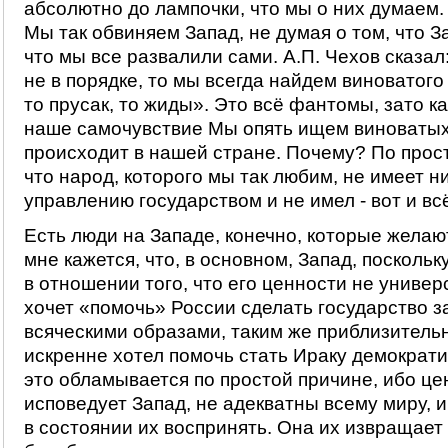
абсолютно до лампочки, что мы о них думаем. 
Мы так обвиняем Запад, не думая о том, что З
что мы все развалили сами. А.П. Чехов сказал:
не в порядке, то мы всегда найдем виноватого 
то прусак, то жиды». Это всё фантомы, зато к
наше самочувствие Мы опять ищем виноватых 
происходит в нашей стране. Почему? По прос
что народ, которого мы так любим, не имеет н
управлению государством и не имел - вот и вс
Есть люди на Западе, конечно, которые желаю
мне кажется, что, в основном, Запад, посколь
в отношении того, что его ценности не универ
хочет «помочь» России сделать государство з
всяческими образами, таким же приблизительн
искренне хотел помочь стать Ираку демократи
это обламывается по простой причине, ибо це
исповедует Запад, не адекватны всему миру, и
в состоянии их воспринять. Она их извращает