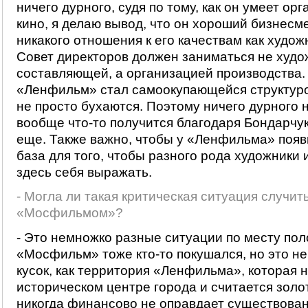
ничего дурного, судя по тому, как он умеет ор
кино, я делаю вывод, что он хороший бизнесм
никакого отношения к его качествам как худож
Совет директоров должен заниматься не худ
составляющей, а организацией производства.
«Ленфильм» стал самоокупающейся структурой
не просто бухаются. Поэтому ничего дурного н
вообще что-то получится благодаря Бондарчук
еще. Также важно, чтобы у «Ленфильма» поя
база для того, чтобы разного рода художники
здесь себя выражать.
- Могла ли такая критическая ситуация случит
«Мосфильмом»?
- Это немножко разные ситуации по месту по
«Мосфильм» тоже кто-то покушался, но это не
кусок, как территория «Ленфильма», которая 
историческом центре города и считается золот
никогда финансово не оправдает существован