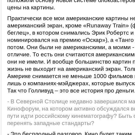
положили основу новой системе блокбастеров
цены на картины.
Практически все мои американские картины н
американский экран, кроме «Runaway Train» 
беглец», в котором снимались Эрик Робертс и
номинировался на премию «Оскар»), а «Танго
потом. Они были не американскими, а моими -
отличие. То есть они считаются американскими
они не имели. И вообще большинство картин 
жизнь не выходит на американский экран. Тол
Америке снимается не меньше 1000 фильмов в
лишь о компаниях-мэйджерах, которые выпуск
Так что Голливуд – это все история про деньги.
- В Северной Столице недавно завершился 
Кинофорум, на котором активно обсуждался во
пути идти российскому кинематографу? Быть
перенять западные стандарты?
- Это бесплодный разговор. Кино будет таким, 