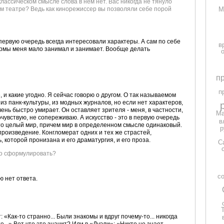
классическом смысле слова в нем нет. Вас никогда не тянуло
М
м театре? Ведь как кинорежиссер вы позволяли себе порой
 в первую очередь всегда интересовали характеры. А сам по себе
в
рмы меня мало занимал и занимает. Вообще делать
п
п
 и какие угодно. Я сейчас говорю о другом. О так называемом
из панк-культуры, из модных журналов, но если нет характеров,
ень быстро умирает. Он оставляет зрителя - меня, в частности,
Ма
чувствую, не сопереживаю. А искусство - это в первую очередь
в
то целый мир, причем мир в определенном смысле одинаковый.
р
 произведение. Конгломерат одних и тех же страстей,
, которой пронизана и его драматургия, и его проза.
С
-то сформулировать?
с
ю нет ответа.
 «Как-то странно... Были знакомы и вдруг почему-то... никогда
е...» Вот что это значит? Или в «Дуэли»: «Никто не знает