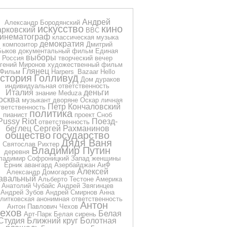
Андрей
Александр Бородянский
искусство
кино
арковский
BBC
кинематограф
классическая музыка
демократия
композитор
Дмитрий
Быков
документальный фильм
Единая
выборы
Россия
творческий вечер
гений Миронов
художественный фильм
Глянец
Фильм
Harpers_Bazaar
Hello
стория
Голливуд
Дом дураков
индивидуальная ответственность
Италия
деньги
знание
Meduza
осква
музыкант
дворяне
Оскар
личная
Петр Кончаловский
тветственность
политика
пианист
проект Сноб
Pussy Riot
Поезд-
ответственность
беглец
Сергей Рахманинов
общество
государство
Дядя Ваня
Святослав Рихтер
Владимир Путин
деревня
ладимир Софроницкий
Запад
женщины
Ёрник
авангард
Азербайджан
АиФ
Алексей
Александр Домогаров
авальный
Альберто Тестоне
Америка
Анатолий Чубайс
Андрей Звягинцев
Андрей Зубов
Андрей Смирнов
Анна
литковская
анонимная ответственность
Антон
Антон Павлович Чехов
ехов
Белая
Арт-Парк
Белая сирень
Студия
Ближний круг
Болотная