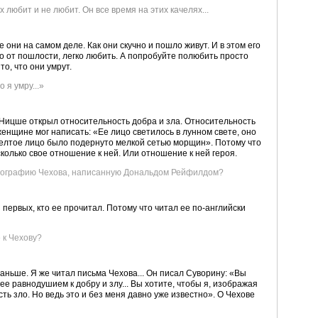
 любит и не любит. Он все время на этих качелях...
е они на самом деле. Как они скучно и пошло живут. И в этом его
о от пошлости, легко любить. А попробуйте полюбить просто
о, что они умрут.
 я умру...»
 Ницше открыл относительность добра и зла. Относительность
женщине мог написать: «Ее лицо светилось в лунном свете, оно
 желтое лицо было подернуто мелкой сетью морщин». Потому что
сколько свое отношение к ней. Или отношение к ней героя.
биографию Чехова, написанную Дональдом Рейфилдом?
 первых, кто ее прочитал. Потому что читал ее по-английски
 к Чехову?
раньше. Я же читал письма Чехова... Он писал Суворину: «Вы
е равнодушием к добру и злу... Вы хотите, чтобы я, изображая
ть зло. Но ведь это и без меня давно уже известно». О Чехове