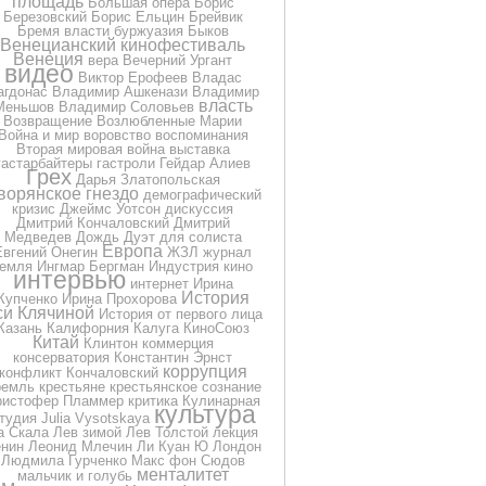
площадь
Большая опера
Борис
Березовский
Борис Ельцин
Брейвик
Бремя власти
буржуазия
Быков
Венецианский кинофестиваль
Венеция
вера
Вечерний Ургант
видео
Виктор Ерофеев
Владас
агдонас
Владимир Ашкенази
Владимир
власть
Меньшов
Владимир Соловьев
Возвращение
Возлюбленные Марии
Война и мир
воровство
воспоминания
Вторая мировая война
выставка
гастарбайтеры
гастроли
Гейдар Алиев
Грех
Дарья Златопольская
ворянское гнездо
демографический
кризис
Джеймс Уотсон
дискуссия
Дмитрий Кончаловский
Дмитрий
Медведев
Дождь
Дуэт для солиста
Европа
Евгений Онегин
ЖЗЛ
журнал
земля
Ингмар Бергман
Индустрия кино
интервью
интернет
Ирина
История
Купченко
Ирина Прохорова
си Клячиной
История от первого лица
Казань
Калифорния
Калуга
КиноСоюз
Китай
Клинтон
коммерция
консерватория
Константин Эрнст
коррупция
конфликт
Кончаловский
ремль
крестьяне
крестьянское сознание
ристофер Пламмер
критика
Кулинарная
культура
тудия Julia Vysotskaya
а Скала
Лев зимой
Лев Толстой
лекция
нин
Леонид Млечин
Ли Куан Ю
Лондон
Людмила Гурченко
Макс фон Сюдов
менталитет
мальчик и голубь