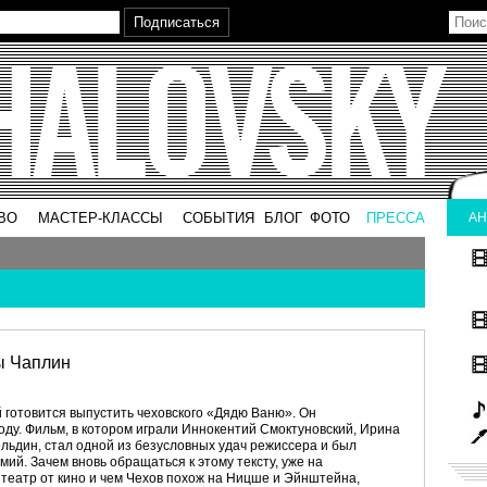
ВО
МАСТЕР-КЛАССЫ
СОБЫТИЯ
БЛОГ
ФОТО
ПРЕССА
АН
ы Чаплин
 готовится выпустить чеховского «Дядю Ваню». Он
году. Фильм, в котором играли Иннокентий Смоктуновский, Ирина
льдин, стал одной из безусловных удач режиссера и был
ий. Зачем вновь обращаться к этому тексту, уже на
 театр от кино и чем Чехов похож на Ницше и Эйнштейна,