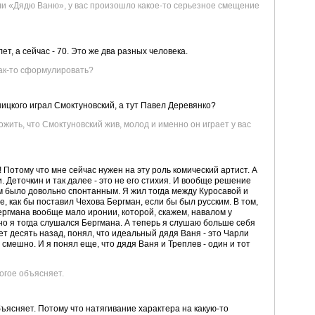
али «Дядю Ваню», у вас произошло какое-то серьезное смещение
лет, а сейчас - 70. Это же два разных человека.
как-то сформулировать?
йницкого играл Смоктуновский, а тут Павел Деревянко?
ожить, что Смоктуновский жив, молод и именно он играет у вас
ь! Потому что мне сейчас нужен на эту роль комический артист. А
. Деточкин и так далее - это не его стихия. И вообще решение
 было довольно спонтанным. Я жил тогда между Куросавой и
, как бы поставил Чехова Бергман, если бы был русским. В том,
Бергмана вообще мало иронии, которой, скажем, навалом у
о я тогда слушался Бергмана. А теперь я слушаю больше себя
ет десять назад, понял, что идеальный дядя Ваня - это Чарли
 смешно. И я понял еще, что дядя Ваня и Треплев - один и тот
ногое объясняет.
бъясняет. Потому что натягивание характера на какую-то