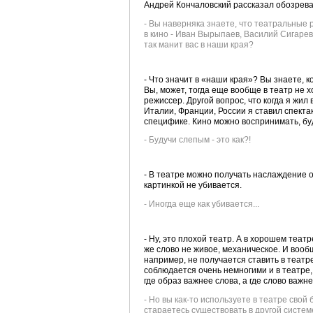
Андрей Кончаловский рассказал обозрев
- Вы наверняка знаете, что театральные 
в кино - Иван Вырыпаев, Василий Сигарев
так манит вас в наши края?
- Что значит в «наши края»? Вы знаете, к
Вы, может, тогда еще вообще в театр не х
режиссер. Другой вопрос, что когда я жил в
Италии, Франции, России я ставил спектак
специфике. Кино можно воспринимать, буд
- Будучи слепым - это как?!
- В театре можно получать наслаждение о
картинкой не убивается.
- Иногда еще как убивается...
- Ну, это плохой театр. А в хорошем теат
же слово не живое, механическое. И вооб
например, не получается ставить в театр
соблюдается очень немногими и в театре,
где образ важнее слова, а где слово важн
- Но вы как-то используете в театре сво
стараетесь существовать в другой систе