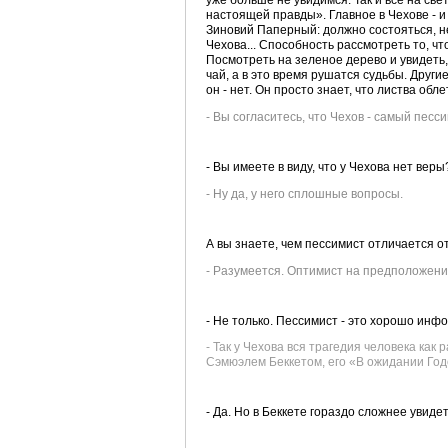
настоящей правды». Главное в Чехове - и 
Зиновий Паперный: должно состояться, не
Чехова... Способность рассмотреть то, чт
Посмотреть на зеленое дерево и увидеть, 
чай, а в это время рушатся судьбы. Друг
он - нет. Он просто знает, что листва облет
- Вы согласитесь, что Чехов - самый пес
- Вы имеете в виду, что у Чехова нет веры
- Ну да, у него сплошные вопросы.
А вы знаете, чем пессимист отличается о
- Разумеется. Оптимист на предположение 
- Не только. Пессимист - это хорошо ин
- Так у Чехова вся трагедия человека как
Сэмюэлем Беккетом, его «В ожидании Годо»
- Да. Но в Беккете гораздо сложнее увидет