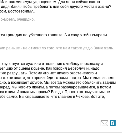
Или, как минимум, упрощением. Для меня сейчас важно
в дядя Ваня, чтобы требовать для себя другого места в жизни?
ом, Достоевским?..
по-моему, очевидно.
тся трагедия погубленного таланта. А я хочу, чтобы сыграли
азали раньше - не отменяло того, что нам такого дядю Ваню жаль.
о чувствуется дуализм отношения к любому персонажу и
епцию от сцены к сцене. Как говорил Бертолуччи, надо
 же разрушать. Потому что нет ничего окостенелого и
Мы же не знаем, что произойдет с нами завтра. Мы только знаем,
но, а возникает другое. Мы всегда можем это объяснить задним
перед. Мы кого-то любим, а потом разочаровываемся, а потом
ся с ним. И когда мы правы? Всегда. Просто потому что мы не
бе самих. Вы спрашиваете, что главное в Чехове. Вот это,