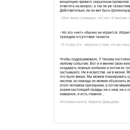
концепцию чревато серьезным провалом. 
ответить на вопрос: а так ли уж талантли
Действительно ли он мог быть Шопенгауэр
- Мне лично очевидно, что нет. И многим, 
- Но это «нет» обычно не играется. Играе
трагедию отсутствия таланта.
- И чтобы это - вернусь к тому, что вы ск
Чтобы подразумевало. У Чехова постоянн
любому событию. Вот и я меняю свою конц
создавать ложные иллюзии и потом их тут
застывшего. Ни в искусстве, ни в жизни. 
что было вчера. Мы можем планировать од
числом, но никогда не можем объяснить в
этого человека презираем, а потом мирим
знаем настоящей правды ни о нем, ни о се
наверное, и есть главное...
Интервью взяла: Марина Давыдова