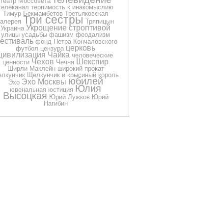
театр Моссовета
телеканал
терпимость к инакомыслию
Тимур Бекмамбетов
Третьяковская
Три сестры
галерея
Тряпицын
Укрощение строптивой
Украина
улицы
усадьбы
фашизм
феодализм
естиваль
фонд Петра Кончаловского
церковь
футбол
цензура
цивилизация
Чайка
человеческие
Чехов
Шекспир
ценности
Чечня
Ширли Маклейн
широкий прокат
лкунчик
Щелкунчик и крысиный король
юбилей
Эхо Москвы
Эхо
Юлия
ювенальная юстиция
Высоцкая
Юрий Лужков
Юрий
Нагибин