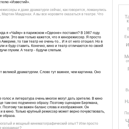
ателю «Известий».
режиссеры и даже драматурги сейчас, как говорится, ломанулись
, Мартин Макдонах. А вы все норовите оказаться в театре. Что
Т
огда я «Чайку» в парижском «Одеоне» поставил? В 1987 году.
Ев
одили. Это вам только кажется, что я кинорежиссер. Я просто
 Америке, то там театр не очень-то... И я от него отошел. Но в
и
ли и буду ставить. Конечно, кино и театр отличаются по своей
учи глухим. А театр - будучи слепым.
М
о
т великой драматургии. Слово тут важнее, чем картинка. Оно
В
ре голос и литература очень многое могут дать зрителю. В кино
Н
ще там оно подчинено образу. Поэтому сценарии Бергмана,
е. Поэтому так важен баланс слова и изображения. Он
 и в кино. Только крупный режиссер может верно почувствовать,
По
ее образа.
Ч
й богатый и мощный кинематографический опыт? Или просто
ме координат?