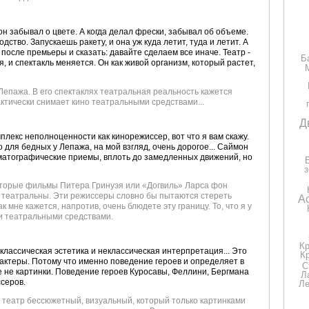
он забывал о цвете. А когда делал фрески, забывал об объеме.
ство. Запускаешь ракету, и она уж куда летит, туда и летит. А
после премьеры и сказать: давайте сделаем все иначе. Театр -
Б
, и спектакль меняется. Он как живой организм, который растет,
Лепажа. В его спектаклях театральная реальность кажется
тически снимает кино театральными средствами...
Д
мплекс неполноценности как кинорежиссер, вот что я вам скажу.
о для бедных у Лепажа, на мой взгляд, очень дорогое... Саймон
матографические приемы, вплоть до замедленных движений, но
оторые фильмы Питера Гринуэя или «Догвиль» Ларса фон
, театральны. Эти режиссеры словно бы пытаются стереть
А
ак мне кажется, напротив, очень блюдете эту границу. То, что я у
и театральными средствами.
К
 классическая эстетика и неклассическая интерпретация... Это
К
рактеры. Потому что именно поведение героев и определяет в
С
е не картинки. Поведение героев Куросавы, Феллини, Бергмана
Л
ссеров.
Ле
ть театр бессюжетный, визуальный, который только картинками