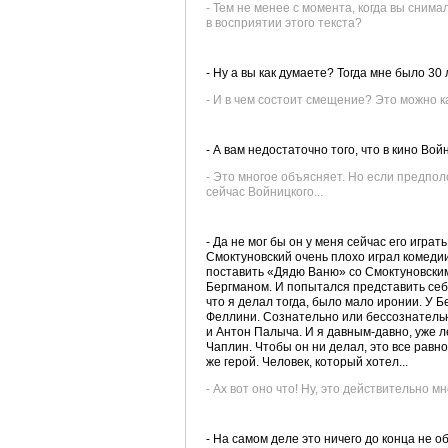
- Тем не менее с момента, когда вы сним
в восприятии этого текста?
- Ну а вы как думаете? Тогда мне было 30 
- И в чем состоит смещение? Это можно 
- А вам недостаточно того, что в кино Во
- Это многое объясняет. Но если предпол
сейчас Войницкого...
- Да не мог бы он у меня сейчас его играт
Смоктуновский очень плохо играл комедии
поставить «Дядю Ваню» со Смоктуновским
Бергманом. И попытался представить себе
что я делал тогда, было мало иронии. У 
Феллини. Сознательно или бессознательн
и Антон Палыча. И я давным-давно, уже л
Чаплин. Чтобы он ни делал, это все равно
же герой. Человек, который хотел...
- Ах вот оно что! Ну, это действительно м
- На самом деле это ничего до конца не о