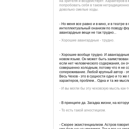
на зрителя и воздействует. Характеров в 
попробовать себя в таком нетрадиционно
довольно смелые ходы.
- Но меня все равно и в кино, и в театре
интеллектуальный онанизм по поводу фо
авангардные вещи не так трудно...
- Хорошие авангардные - трудно.
- Хорошие вообще трудно. И авангардные,
новом языке. Он может быть заимствован 
если нет человеческого содержания, он оч
совершенно холодным, потому что я не со
сопереживание. Любой крупный автор - э
Весь Чехов - это в сущности одно и то же
характеров, проблем... Одна и та же мысль
- И вы могли бы эту чеховскую мысль как
- В принципе да. Загадка жизни, на котору
- То есть такой агностицизм.
- Скорее экзистенциализм. Астров говорит:
уже больше не увидимся. Так и все на свет