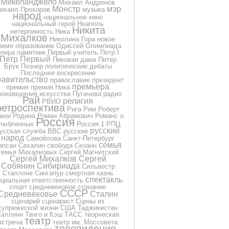
Микеланджело
Михаил Андронов
Монстр
мэр
ихаил Прохоров
музыка
народ
национальное кино
национальный герой
Неаполь
Никита
нетерпимость
Ника
Михалков
Николина Гора
новое
ремя
образование
Одиссей
Олимпиада
опера
памятник
Первый учитель
Петр I
Петр Первый
Пиковая дама
Питер
Брук
Познер
политические дебаты
Последнее воскресение
равительство
православие
президент
премьера
премия
премия Ника
роизведения искусства
Пугачева
радио
Рай
религия
РВИО
ретроспектива
Рига
Рим
Роберт
кки
Родина
Роман Абрамович
Романс о
Россия
любленных
Россия 1
РПЦ
русский
усская служба BBC
русские
народ
Самойлова
Санкт-Петербург
семья
апсан
Сахалин
свобода
Сезанн
семья Михалковых
Сергей Магнитский
Сергей Михалков
Сергей
Собянин
Сибириада
Сильвестр
Сталлоне
Сингапур
смертная казнь
спектакль
оциальная ответственность
спорт
средневековое сознание
СССР
Средневековье
Сталин
сценарий
сценарист
Сцены из
супрежеской жизни
США
Таджикистан
Таллинн
Танго и Кэш
ТАСС
творческая
театр
встреча
театр им. Моссовета
телевидение