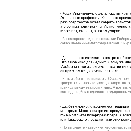
- Когда Микеланджело делал скульптуры, 
Это разные профессии. Кино - это производ
режиссер театра может собрать артистов 
это вечный поиск истины. Артист меняется
взрослеет, стареет, а потом умирает.
- Вы наверняка видели спектакли Робера 
совершенно кинематографической. Он фак
- Да он просто изживает в театре свой ко
Это такое кино для бедных. К тому же кин
Макберни тоже использует в театре кине
он при этом всегда очень театрален.
- Есть и обратные примеры. Скажем, нек
Триера. Они открыто, даже декларативно
границу между театром и кино. А вот вы, к
вас видела, было сделано традиционным
- Да, безусловно. Классическая традиция,
мое кредо. Меня в театре интересуют ха
конечном счете почерк режиссера. А вовс
или Тарковского и создают мир этих режи
- Но вы знаете наверняка, что сейчас ес