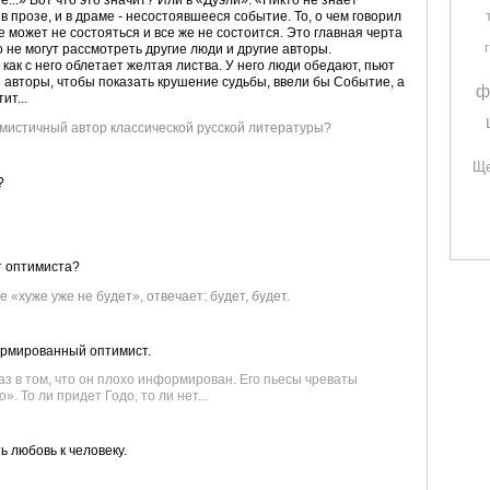
в прозе, и в драме - несостоявшееся событие. То, о чем говорил
 может не состояться и все же не состоится. Это главная черта
о не могут рассмотреть другие люди и другие авторы.
как с него облетает желтая листва. У него люди обедают, пьют
ие авторы, чтобы показать крушение судьбы, ввели бы Событие, а
ф
ит...
симистичный автор классической русской литературы?
Ще
?
т оптимиста?
«хуже уже не будет», отвечает: будет, будет.
формированный оптимист.
 раз в том, что он плохо информирован. Его пьесы чреваты
. То ли придет Годо, то ли нет...
ь любовь к человеку.