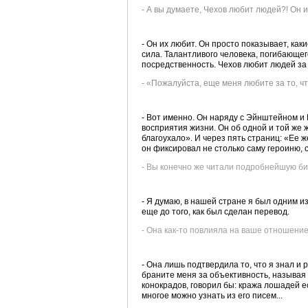
- А вы думаете, Чехов любит людей?! Он их
- Он их любит. Он просто показывает, каки
сила. Талантливого человека, погибающег
посредственность. Чехов любит людей за т
- «Пожалуйста, еще меня любите за то, что
- Вот именно. Он наряду с Эйнштейном и
восприятия жизни. Он об одной и той же 
благоухало». И через пять страниц: «Ее
он фиксировал не столько саму героиню, 
- Вы конечно же читали подробнейшую 
- Я думаю, в нашей стране я был одним из
еще до того, как был сделан перевод.
- Она как-то повлияла на ваше отношение
- Она лишь подтвердила то, что я знал и 
браните меня за объективность, называя е
конокрадов, говорил бы: кража лошадей ес
многое можно узнать из его писем...