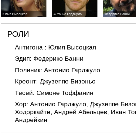
Юлия Высоцкая
Антонио Гарджуло
Федерико Ванни
РОЛИ
Антигона :
Юлия Высоцкая
Эдип:
Федерико Ванни
Полиник:
Антонио Гарджуло
Креонт:
Джузеппе Бизоньо
Тесей:
Симоне Тоффанин
Хор:
Антонио Гарджуло
,
Джузеппе Бизо
Ходоркайте
,
Андрей Абельцев
,
Иван Т
Андрейкин