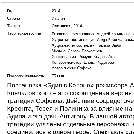
Год
2014
Страна
Италия
Театры
Олимпико , 2014
Творческая группа
Режиссер-постановщик:
Андрей Кончаловск
Художник-постановщик:
Андрей Кончаловск
Художник по костюмам:
Тамара Эшба
Музыка:
Сергей Прокофьев
Хореография:
Рамуне Ходоркайте
Концертмейстер:
Елена Федотова
Автор пьесы:
Софокл
Продолжительность
75 мин.
Постановка «Эдип в Колоне» режиссёра 
Кончаловского – это сокращенная версия
трагедии Софокла. Действие сосредоточе
Креонта, Тесея и Полиника за влияние на
Эдипа и его дочь Антигону. В данной авто
трагедии удалены отдельные персонажи, 
соединились в одном герое. Спектакль сд