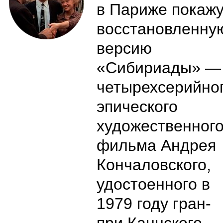
в Париже покаж
восстановленну
версию
«Сибириады» —
четырехсерийно
эпического
художественног
фильма Андрея
Кончаловского,
удостоенного в
1979 году гран-