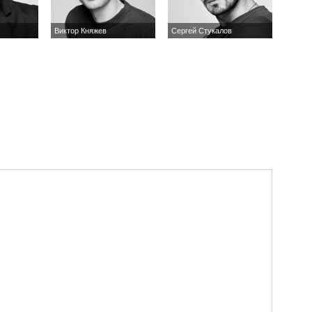
Виктор Княжев
Сергей Стукалов