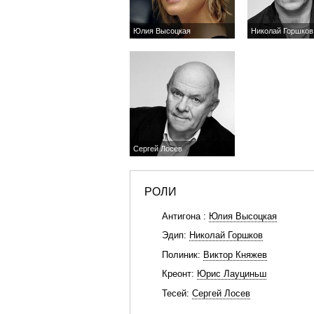
Юлия Высоцкая
Николай Горшков
Сергей Лосев
РОЛИ
Антигона :
Юлия Высоцкая
Эдип:
Николай Горшков
Полиник:
Виктор Княжев
Креонт:
Юрис Лауциньш
Тесей:
Сергей Лосев