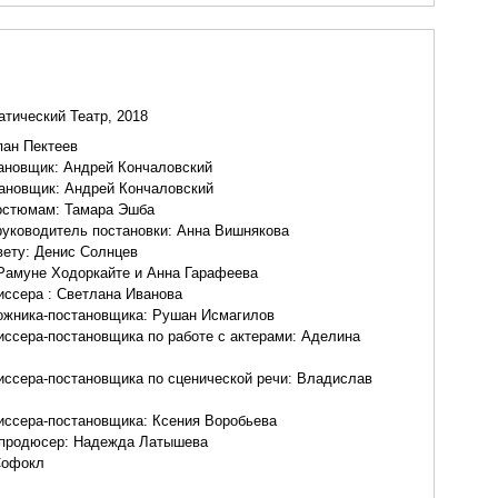
тический Театр, 2018
пан Пектеев
ановщик:
Андрей Кончаловский
тановщик:
Андрей Кончаловский
костюмам:
Тамара Эшба
уководитель постановки:
Анна Вишнякова
вету:
Денис Солнцев
Рамуне Ходоркайте
и
Анна Гарафеева
иссера :
Светлана Иванова
ожника-постановщика:
Рушан Исмагилов
иссера-постановщика по работе с актерами:
Аделина
иссера-постановщика по сценической речи:
Владислав
иссера-постановщика:
Ксения Воробьева
продюсер:
Надежда Латышева
офокл