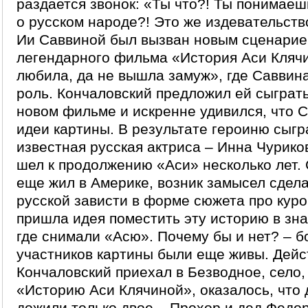
раздается звонок: «Ты что?! Ты понимаеш
о русском народе?! Это же издевательств
Ии Саввиной был вызван новым сценари
легендарного фильма «История Аси Клячи
любила, да не вышла замуж», где Саввин
роль. Кончаловский предложил ей сыграт
новом фильме и искренне удивился, что 
идеи картины. В результате героиню сыгр
известная русская актриса – Инна Чурико
шел к продолжению «Аси» несколько лет. 
еще жил в Америке, возник замысел сдел
русской зависти в форме сюжета про куро
пришла идея поместить эту историю в зна
где снимали «Асю». Почему бы и нет? – 
участников картины были еще живы. Дейст
Кончаловский приехал в Безводное, село,
«Историю Аси Клячиной», оказалось, что 
дожили только двое – Прохор и дед Федо