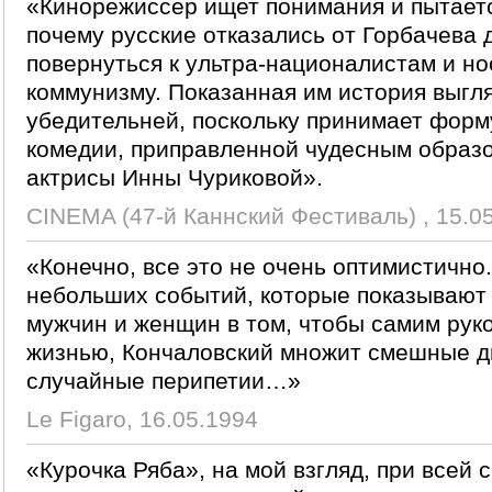
«Кинорежиссер ищет понимания и пытаетс
почему русские отказались от Горбачева 
повернуться к ультра-националистам и н
коммунизму. Показанная им история выгл
убедительней, поскольку принимает форм
комедии, приправленной чудесным образо
актрисы Инны Чуриковой».
CINEMA (47-й Каннский Фестиваль) , 15.0
«Конечно, все это не очень оптимистично
небольших событий, которые показывают 
мужчин и женщин в том, чтобы самим рук
жизнью, Кончаловский множит смешные 
случайные перипетии…»
Le Figaro, 16.05.1994
«Курочка Ряба», на мой взгляд, при всей 