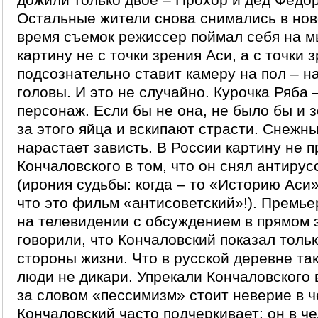
Остальные жители снова снимались в но
время съемок режиссер поймал себя на м
картину не с точки зрения Аси, а с точки 
подсознательно ставит камеру на пол – н
головы. И это не случайно. Курочка Ряба
персонаж. Если бы не она, не было бы и з
за этого яйца и вскипают страсти. Снежн
нарастает зависть. В России картину не 
Кончаловского в том, что он снял антиру
(ирония судьбы: когда – то «Историю Аси»
что это фильм «антисоветский»!). Премь
на телевидении с обсуждением в прямом 
говорили, что Кончаловский показал толь
стороны жизни. Что в русской деревне так
люди не дикари. Упрекали Кончаловского 
за словом «пессимизм» стоит неверие в ч
Кончаловский часто подчеркивает: он в че