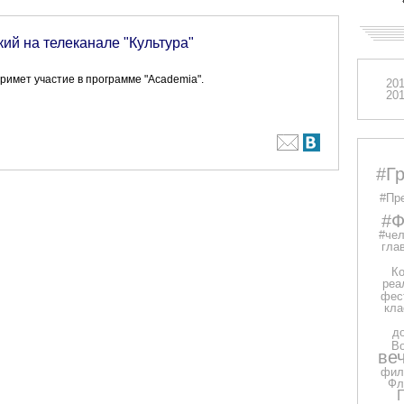
ий на телеканале "Культура"
римет участие в программе "Academia".
20
20
#Г
#Пр
#Ф
#чел
глав
Ко
реа
фес
кла
д
В
ве
фил
Фл