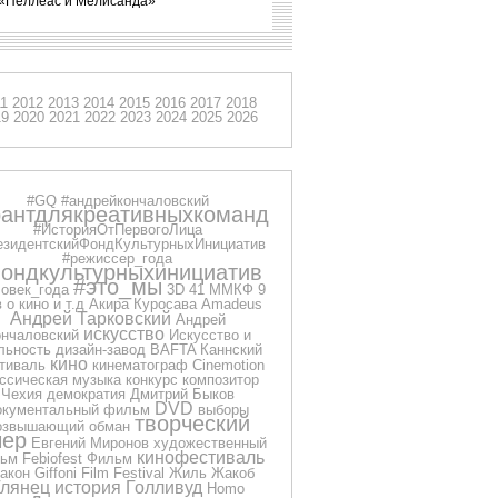
«Пеллеас и Мелисанда»
11
2012
2013
2014
2015
2016
2017
2018
19
2020
2021
2022
2023
2024
2025
2026
#GQ
#андрейкончаловский
рантдлякреативныхкоманд
#ИсторияОтПервогоЛица
езидентскийФондКультурныхИнициатив
#режиссер_года
ондкультурныхинициатив
#это_мы
овек_года
3D
41 ММКФ
9
 о кино и т.д
Акира Куросава
Amadeus
Андрей Тарковский
Андрей
искусство
нчаловский
Искусство и
льность
дизайн-завод
BAFTA
Каннский
кино
тиваль
кинематограф
Cinemotion
ссическая музыка
конкурс
композитор
Чехия
демократия
Дмитрий Быков
DVD
окументальный фильм
выборы
творческий
озвышающий обман
чер
Евгений Миронов
художественный
кинофестиваль
ьм
Febiofest
Фильм
акон
Giffoni Film Festival
Жиль Жакоб
Глянец
история
Голливуд
Homo