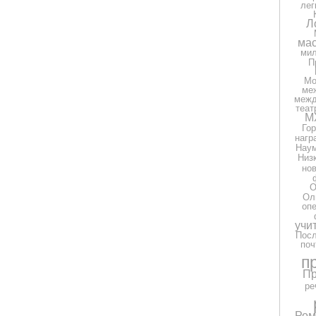
лег
Л
мас
ми
П
Мо
ме
межд
теат
М
Гор
нагр
Нау
Низ
но
О
Ол
оп
учи
Посл
поч
п
Пр
ре
Ром