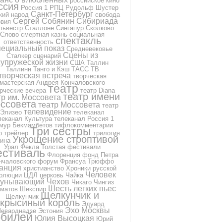
российское кино
ссия
Россия 1
РПЦ
Рудольф Шустер
Санкт-Петербург
кий народ
свобода
Сергей Собянин
Сибириада
овия
львестр Сталлоне
Сингапур
Сколково
Слово
смертная казнь
социальная
спектакль
ответственность
пециальный показ
Средневековье
Сцены из
Сталкер
сценарий
супружеской жизни
США
Таллин
Таллинн
Танго и Кэш
ТАСС
ТВ
творческая встреча
творческая
мастерская Андрея Кончаловского
театр
рческие вечера
театр Diana
театр имени
тр им. Моссовета
ссовета
театр Моссовета
театр
телевидение
Элизео
телеканал
леканал Культура
телеканал Россия 1
мур Бекмамбетов
тифлокомментарии
Три сестры
о
трейлер
трилогия
Укрощение строптивой
ина
Урал
Фекла Толстая
фестивали
стиваль
Флоренция
фонд Петра
нчаловского
форум
Франсуа Трюффо
анция
христианство
Хроники русской
Человек
олюции
ЦДЛ
церковь
Чайка
еунывающий
Чехов
Чикаго
Чингиз
Шесть легких пьес
матов
Шекспир
Щелкунчик и
Щелкунчик
крысиный король
Эдуард
Эхо Москвы
еварднадзе
Эстония
билей
Юлия Высоцкая
Юрий