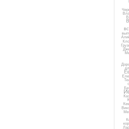
Чер
Вла
В
В
вс
вып
Али
Кло
Груз
Дж
Ме
Дор
дл
Е
Еле
Те
Бе
И
Ка
Ке
Вин
Ме
К
ко
Ла