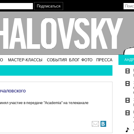
ВО
МАСТЕР-КЛАССЫ
СОБЫТИЯ
БЛОГ
ФОТО
ПРЕССА
АНДР
нчаловского
инял участие в передаче "Academia" на телеканале