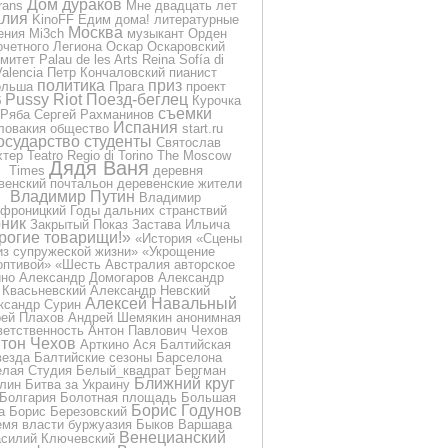
Дом дураков
rans
Мне двадцать лет
лия
KinoFF
Едим дома!
литературные
Москва
ения
Mi3ch
музыкант
Орден
очетного Легиона
Оскар
Оскаровский
омитет
Palau de les Arts Reina Sofía di
Valencia
Петр Кончаловский
пианист
политика
приз
ольша
Прага
проект
Pussy Riot
Поезд-беглец
б
Курочка
съемки
Ряба
Сергей Рахманинов
Испания
ловакия
общество
start.ru
осударство
студенты
Святослав
хтер
Teatro Regio di Torino
The Moscow
Дядя Ваня
Times
деревня
венский почтальон
деревенские жители
Владимир Путин
Владимир
фроницкий
Годы дальних странствий
ник
Закрытый Показ
Застава Ильича
рогие товарищи!»
«История
«Сцены
из супружеской жизни»
«Укрощение
оптивой»
«Шесть
Австралия
авторское
ино
Александр Домогаров
Александр
Квасьневский
Александр Невский
Алексей Навальный
ксандр Сурин
ей Плахов
Андрей Шемякин
анонимная
ветственность
Антон Павлович Чехов
тон Чехов
Арткино
Ася
Балтийская
везда
Балтийские сезоны
Барселона
лая Студия
Белый_квадрат
Бергман
Ближний круг
лин
Битва за Украину
Болгария
Болотная площадь
Большая
Борис Годунов
а
Борис Березовский
емя власти
буржуазия
Быков
Варшава
Венецианский
силий Ключевский