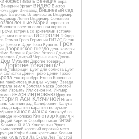
кинофестиваль
Венеция
вера
видео
Вечерний Ургант
Виктор
Вишневый сад
номырдин
Винзавод
дас Багдонас
Владивосток
Владимир
ладимир Ленин
Владимир Соловьев
озлюбленные Марии
воровство
Воронеж
восстановленная картина
треча
встреча со зрителями
встречи
гастроли
ускники
выставка
Гейдар
ев
Герман Греф
Германия
ГИТИС
Гленн
Грех
уз
Гомер и Эдди
Гоша Куценко
Дворянское гнездо
ия
день камеры
еймс Белуши
Джеймс Уотсон
Дмитрий
дведев
Дмитрий Чернышенко
Дождь
Дом Музыки
Дорогие товарищи
Дорогие товарищи!
огие_товарищи!
Дуэт для солиста
Дуэт
я солистки
Дэнни Трехо
Дэнни Трэхо
вропа
Екатеринбург
Елена Коренева
жанры
на панфилова
журнал
Звезда
атрала
земля
Золотая маска
Золотой
орел
Израиль
Иллюзион
им.
Ингмар
интервью
ргман
ИНИОН
Иркутск
стория Аси Клячиной
Итоги
зань
Калининград
Калифорния
Калуга
Канада
карантин
карантин по-русски
киноальманах
мбридж
Киноклуб на
Кинотавр
заводе
кинопоказ
Кирилл и
Китай
фодий
Кирилл Серебренников
книга
Клячина
Константин Эрнст
ончаловский
короткий
короткий метр
ррупция
Кофи Аннан
крестьяне
Ксения
культура
рина
Ла Скала
Лев Толстой