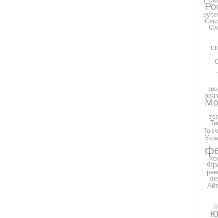
Ро
русс
Сег
Си
с
тво
теа
Мо
те
Ти
Токи
Укра
фе
Ко
Фр
рев
н
Айт
Ш
ю