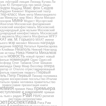
ких
лекторий
лекция
Леонид Кучма
Ли
Куан Ю
Литература про меня
лица»
ондон
Макс фон Сюдов
Мадрид
Марджи Кинмонт
Мариинский театр
тер-класс
Маяк
метр
Микеланджело
лан
Минкульт
мир
Мисс Жюли
Михаил
ММКФ
рохоров
Модест Мусоргский
Монголия
Московская филармония
сковский кинофестиваль
Московский
ждународный дом музыки
Московский
ународный кинофестиваль
Московский
р мюзикла
Моссовета
Мосфильм
МПГУ
ХАТ им. М. Горького
МХАТ имени
мэр
награда
ького
мюзикл
Мюнхен
народ
аждение
Наталья Аринбасарова
Неаполь
м Клейман
Нижний Новгород
Ника
Никита Михалков
кие истины
новость
вости
новый проект
новый
номинация
фильм
Один
Одиссей
ксфорд
Олег Табаков
Олег Шишкин
опера
импиада
Омер Меир Веллбер
ератор
от
Отелло
отреставрированный
Первый
фильм
памятник
первого
тель
Петр Первый
Пионер
полемика
еднее воскресение
посольство Италии
тальон
права человека
правительство
православие
презентация книги
ремия
премьера
премия Ника
еступление и наказание
прямая
Рай
чь
пьес»
радио
РВИО
религия
ресторан
ретропектива
ретроспектива
Рига
Рим
анс о влюбленных