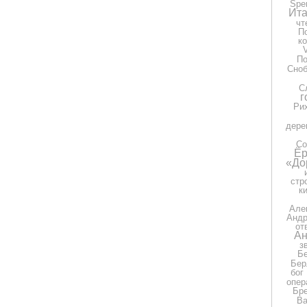
Spe
Ита
чт
П
к
П
Сно
С
г
Ри
дере
Со
Ёр
«До
стр
к
Але
Андр
от
Ан
з
Бе
Бер
бог
опер
Бр
Ва