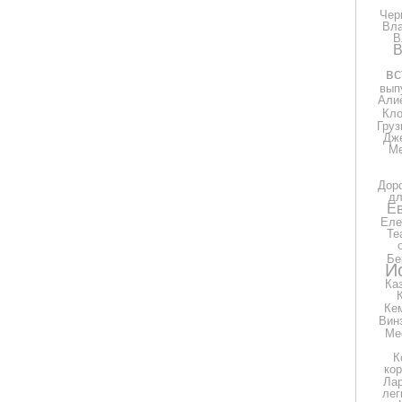
Чер
Вла
В
В
вс
вып
Али
Кло
Груз
Дж
Ме
Дор
дл
Е
Еле
Те
Бе
И
Ка
Ке
Вин
Ме
К
ко
Ла
лег