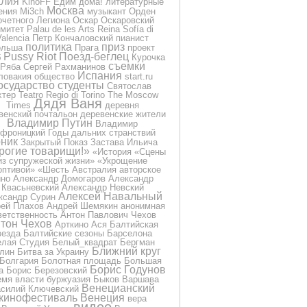
лия
KinoFF
Едим дома!
литературные
Москва
ения
Mi3ch
музыкант
Орден
очетного Легиона
Оскар
Оскаровский
омитет
Palau de les Arts Reina Sofía di
Valencia
Петр Кончаловский
пианист
политика
приз
ольша
Прага
проект
Pussy Riot
Поезд-беглец
б
Курочка
съемки
Ряба
Сергей Рахманинов
Испания
ловакия
общество
start.ru
осударство
студенты
Святослав
хтер
Teatro Regio di Torino
The Moscow
Дядя Ваня
Times
деревня
венский почтальон
деревенские жители
Владимир Путин
Владимир
фроницкий
Годы дальних странствий
ник
Закрытый Показ
Застава Ильича
рогие товарищи!»
«История
«Сцены
из супружеской жизни»
«Укрощение
оптивой»
«Шесть
Австралия
авторское
ино
Александр Домогаров
Александр
Квасьневский
Александр Невский
Алексей Навальный
ксандр Сурин
ей Плахов
Андрей Шемякин
анонимная
ветственность
Антон Павлович Чехов
тон Чехов
Арткино
Ася
Балтийская
везда
Балтийские сезоны
Барселона
лая Студия
Белый_квадрат
Бергман
Ближний круг
лин
Битва за Украину
Болгария
Болотная площадь
Большая
Борис Годунов
а
Борис Березовский
емя власти
буржуазия
Быков
Варшава
Венецианский
силий Ключевский
кинофестиваль
Венеция
вера