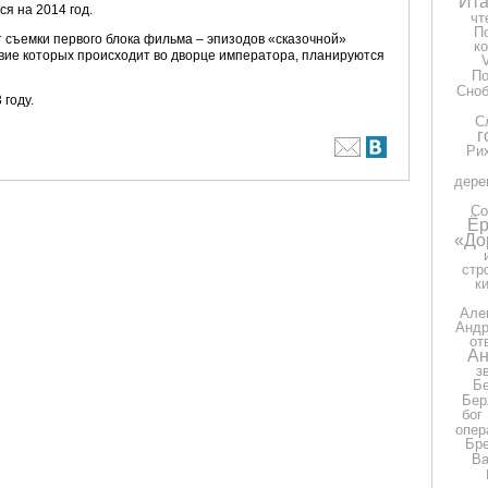
Ита
я на 2014 год.
чт
П
т съемки первого блока фильма – эпизодов «сказочной»
к
вие которых происходит во дворце императора, планируются
П
Сно
 году.
С
г
Ри
дере
Со
Ёр
«До
стр
к
Але
Андр
от
Ан
з
Бе
Бер
бог
опер
Бр
Ва