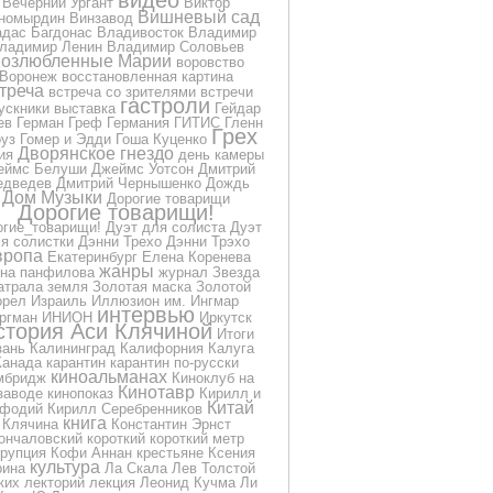
видео
Вечерний Ургант
Виктор
Вишневый сад
номырдин
Винзавод
дас Багдонас
Владивосток
Владимир
ладимир Ленин
Владимир Соловьев
озлюбленные Марии
воровство
Воронеж
восстановленная картина
треча
встреча со зрителями
встречи
гастроли
ускники
выставка
Гейдар
ев
Герман Греф
Германия
ГИТИС
Гленн
Грех
уз
Гомер и Эдди
Гоша Куценко
Дворянское гнездо
ия
день камеры
еймс Белуши
Джеймс Уотсон
Дмитрий
дведев
Дмитрий Чернышенко
Дождь
Дом Музыки
Дорогие товарищи
Дорогие товарищи!
огие_товарищи!
Дуэт для солиста
Дуэт
я солистки
Дэнни Трехо
Дэнни Трэхо
вропа
Екатеринбург
Елена Коренева
жанры
на панфилова
журнал
Звезда
атрала
земля
Золотая маска
Золотой
орел
Израиль
Иллюзион
им.
Ингмар
интервью
ргман
ИНИОН
Иркутск
стория Аси Клячиной
Итоги
зань
Калининград
Калифорния
Калуга
Канада
карантин
карантин по-русски
киноальманах
мбридж
Киноклуб на
Кинотавр
заводе
кинопоказ
Кирилл и
Китай
фодий
Кирилл Серебренников
книга
Клячина
Константин Эрнст
ончаловский
короткий
короткий метр
ррупция
Кофи Аннан
крестьяне
Ксения
культура
рина
Ла Скала
Лев Толстой
ких
лекторий
лекция
Леонид Кучма
Ли