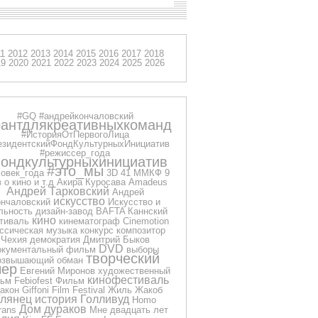
11
2012
2013
2014
2015
2016
2017
2018
19
2020
2021
2022
2023
2024
2025
2026
#GQ
#андрейкончаловский
рантдлякреативныхкоманд
#ИсторияОтПервогоЛица
езидентскийФондКультурныхИнициатив
#режиссер_года
ондкультурныхинициатив
#это_мы
овек_года
3D
41 ММКФ
9
 о кино и т.д
Акира Куросава
Amadeus
Андрей Тарковский
Андрей
искусство
нчаловский
Искусство и
льность
дизайн-завод
BAFTA
Каннский
кино
тиваль
кинематограф
Cinemotion
ссическая музыка
конкурс
композитор
Чехия
демократия
Дмитрий Быков
DVD
окументальный фильм
выборы
творческий
озвышающий обман
чер
Евгений Миронов
художественный
кинофестиваль
ьм
Febiofest
Фильм
акон
Giffoni Film Festival
Жиль Жакоб
Глянец
история
Голливуд
Homo
Дом дураков
rans
Мне двадцать лет