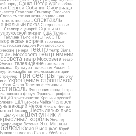
Санкт-Петербург
кий народ
свобода
Сергей Собянин
Сибириада
овия
львестр Сталлоне
Сингапур
Сколково
Слово
смертная казнь
социальная
спектакль
ответственность
пециальный показ
Средневековье
Сцены из
Сталкер
сценарий
супружеской жизни
США
Таллин
Таллинн
Танго и Кэш
ТАСС
ТВ
творческая встреча
творческая
мастерская Андрея Кончаловского
театр
рческие вечера
театр Diana
театр имени
тр им. Моссовета
ссовета
театр Моссовета
театр
телевидение
Элизео
телеканал
леканал Культура
телеканал Россия 1
мур Бекмамбетов
тифлокомментарии
Три сестры
о
трейлер
трилогия
Укрощение строптивой
ина
Урал
Фекла Толстая
фестивали
стиваль
Флоренция
фонд Петра
нчаловского
форум
Франсуа Трюффо
анция
христианство
Хроники русской
Человек
олюции
ЦДЛ
церковь
Чайка
еунывающий
Чехов
Чикаго
Чингиз
Шесть легких пьес
матов
Шекспир
Щелкунчик и
Щелкунчик
крысиный король
Эдуард
Эхо Москвы
еварднадзе
Эстония
билей
Юлия Высоцкая
Юрий
Лужков
язычество
Яхонты.Убийство