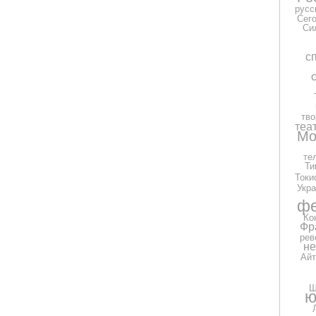
русс
Сег
Си
с
тво
теа
Мо
те
Ти
Токи
Укра
фе
Ко
Фр
рев
н
Айт
Ш
ю