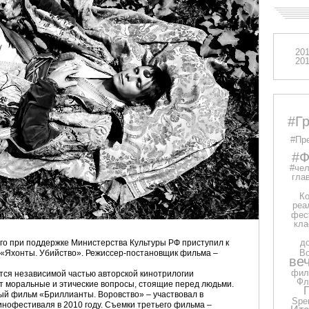
20
20
#Г
#Пр
#Ф
#чел
глав
Ко
реа
фес
кла
д
го при поддержке Министерства Культуры РФ приступил к
В
 «Яхонты. Убийство». Режиссер-постановщик фильма –
ве
фил
тся независимой частью авторской кинотрилогии
Фл
т моральные и этические вопросы, стоящие перед людьми.
ый фильм «Бриллианты. Воровство» – участвовал в
Spe
нофестиваля в 2010 году. Съемки третьего фильма –