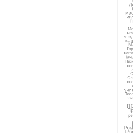
Л
мас
ми
П
Мо
ме
межд
теат
М
Гор
нагр
Нау
Низ
но
О
Ол
оп
учи
Посл
поч
п
Пр
ре
Ром
Ро