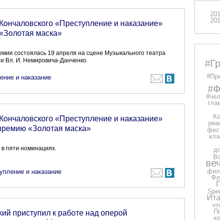
20
20
Кончаловского «Преступление и наказание»
 «Золотая маска»
мии состоялась 19 апреля на сцене Музыкального театра
о и Вл. И. Немировича-Данченко.
#Г
#Пр
ение и наказание
#Ф
#чел
глав
Ко
Кончаловского «Преступление и наказание»
реа
премию «Золотая маска»
фес
кла
в пяти номинациях.
д
В
ве
фил
упление и наказание
Фл
Spe
Ита
чт
П
ий приступил к работе над оперой
к