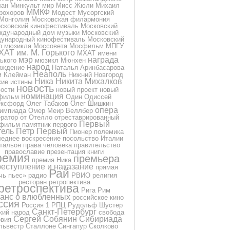
лан
Минкульт
мир
Мисс Жюли
Михаил
ММКФ
рохоров
Модест Мусоргский
Монголия
Московская филармония
сковский кинофестиваль
Московский
ждународный дом музыки
Московский
ународный кинофестиваль
Московский
р мюзикла
Моссовета
Мосфильм
МПГУ
ХАТ им. М. Горького
МХАТ имени
мэр
награда
ького
мюзикл
Мюнхен
народ
аждение
Наталья Аринбасарова
Неаполь
м Клейман
Нижний Новгород
Ника
Никита Михалков
кие истины
новость
вости
новый проект
новый
номинация
фильм
Один
Одиссей
ксфорд
Олег Табаков
Олег Шишкин
опера
импиада
Омер Меир Веллбер
ератор
от
Отелло
отреставрированный
Первый
фильм
памятник
первого
тель
Петр Первый
Пионер
полемика
еднее воскресение
посольство Италии
тальон
права человека
правительство
православие
презентация книги
ремия
премьера
премия Ника
еступление и наказание
прямая
Рай
чь
пьес»
радио
РВИО
религия
ресторан
ретропектива
ретроспектива
Рига
Рим
анс о влюбленных
российское кино
ссия
Россия 1
РПЦ
Рудольф Шустер
Санкт-Петербург
кий народ
свобода
Сергей Собянин
Сибириада
овия
львестр Сталлоне
Сингапур
Сколково