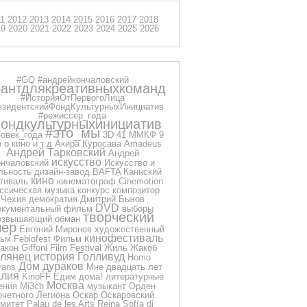
11
2012
2013
2014
2015
2016
2017
2018
19
2020
2021
2022
2023
2024
2025
2026
#GQ
#андрейкончаловский
рантдлякреативныхкоманд
#ИсторияОтПервогоЛица
езидентскийФондКультурныхИнициатив
#режиссер_года
ондкультурныхинициатив
#это_мы
овек_года
3D
41 ММКФ
9
 о кино и т.д
Акира Куросава
Amadeus
Андрей Тарковский
Андрей
искусство
нчаловский
Искусство и
льность
дизайн-завод
BAFTA
Каннский
кино
тиваль
кинематограф
Cinemotion
ссическая музыка
конкурс
композитор
Чехия
демократия
Дмитрий Быков
DVD
окументальный фильм
выборы
творческий
озвышающий обман
чер
Евгений Миронов
художественный
кинофестиваль
ьм
Febiofest
Фильм
акон
Giffoni Film Festival
Жиль Жакоб
Глянец
история
Голливуд
Homo
Дом дураков
rans
Мне двадцать лет
лия
KinoFF
Едим дома!
литературные
Москва
ения
Mi3ch
музыкант
Орден
очетного Легиона
Оскар
Оскаровский
омитет
Palau de les Arts Reina Sofía di