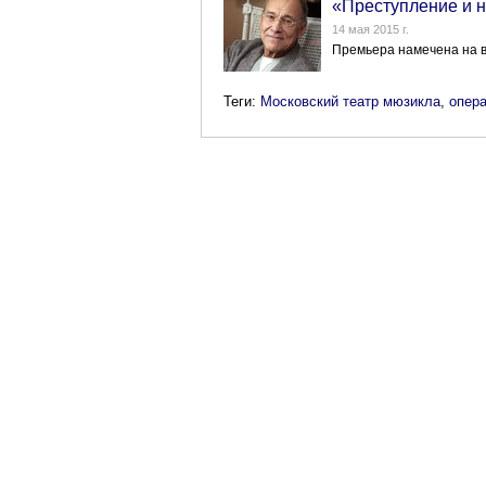
«Преступление и н
14 мая 2015 г.
Премьера намечена на в
Теги:
Московский театр мюзикла
,
опер