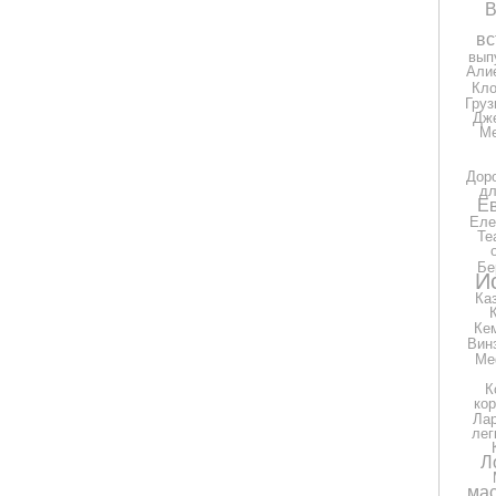
В
вс
вып
Али
Кло
Груз
Дж
Ме
Дор
дл
Е
Еле
Те
Бе
И
Ка
Ке
Вин
Ме
К
ко
Ла
лег
Л
мас