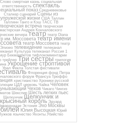
Слово
смертная казнь
социальная
спектакль
ответственность
пециальный показ
Средневековье
Сцены из
Сталкер
сценарий
супружеской жизни
США
Таллин
Таллинн
Танго и Кэш
ТАСС
ТВ
творческая встреча
творческая
мастерская Андрея Кончаловского
театр
рческие вечера
театр Diana
театр имени
тр им. Моссовета
ссовета
театр Моссовета
театр
телевидение
Элизео
телеканал
леканал Культура
телеканал Россия 1
мур Бекмамбетов
тифлокомментарии
Три сестры
о
трейлер
трилогия
Укрощение строптивой
ина
Урал
Фекла Толстая
фестивали
стиваль
Флоренция
фонд Петра
нчаловского
форум
Франсуа Трюффо
анция
христианство
Хроники русской
Человек
олюции
ЦДЛ
церковь
Чайка
еунывающий
Чехов
Чикаго
Чингиз
Шесть легких пьес
матов
Шекспир
Щелкунчик и
Щелкунчик
крысиный король
Эдуард
Эхо Москвы
еварднадзе
Эстония
билей
Юлия Высоцкая
Юрий
Лужков
язычество
Яхонты.Убийство