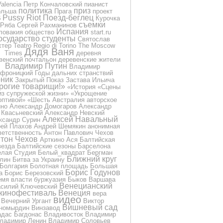
Valencia
Петр Кончаловский
пианист
политика
приз
ольша
Прага
проект
Pussy Riot
Поезд-беглец
б
Курочка
съемки
Ряба
Сергей Рахманинов
Испания
ловакия
общество
start.ru
осударство
студенты
Святослав
хтер
Teatro Regio di Torino
The Moscow
Дядя Ваня
Times
деревня
венский почтальон
деревенские жители
Владимир Путин
Владимир
фроницкий
Годы дальних странствий
ник
Закрытый Показ
Застава Ильича
рогие товарищи!»
«История
«Сцены
из супружеской жизни»
«Укрощение
оптивой»
«Шесть
Австралия
авторское
ино
Александр Домогаров
Александр
Квасьневский
Александр Невский
Алексей Навальный
ксандр Сурин
ей Плахов
Андрей Шемякин
анонимная
ветственность
Антон Павлович Чехов
тон Чехов
Арткино
Ася
Балтийская
везда
Балтийские сезоны
Барселона
лая Студия
Белый_квадрат
Бергман
Ближний круг
лин
Битва за Украину
Болгария
Болотная площадь
Большая
Борис Годунов
а
Борис Березовский
емя власти
буржуазия
Быков
Варшава
Венецианский
силий Ключевский
кинофестиваль
Венеция
вера
видео
Вечерний Ургант
Виктор
Вишневый сад
номырдин
Винзавод
дас Багдонас
Владивосток
Владимир
ладимир Ленин
Владимир Соловьев