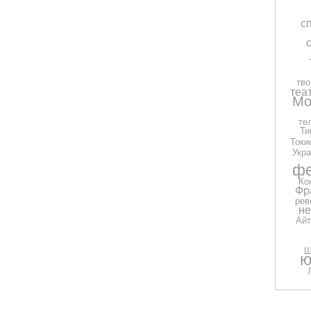
с
тво
теа
Мо
те
Ти
Токи
Укра
фе
Ко
Фр
рев
н
Айт
Ш
ю