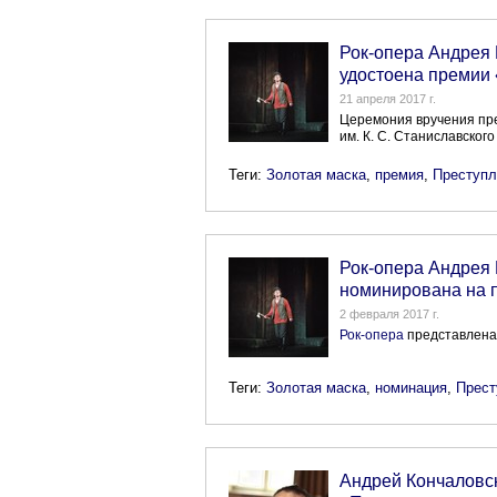
Рок-опера Андрея 
удостоена премии
21 апреля 2017 г.
Церемония вручения пре
им. К. С. Станиславског
Теги:
Золотая маска
,
премия
,
Преступл
Рок-опера Андрея 
номинирована на 
2 февраля 2017 г.
Рок-опера
представлена 
Теги:
Золотая маска
,
номинация
,
Прест
Андрей Кончаловск