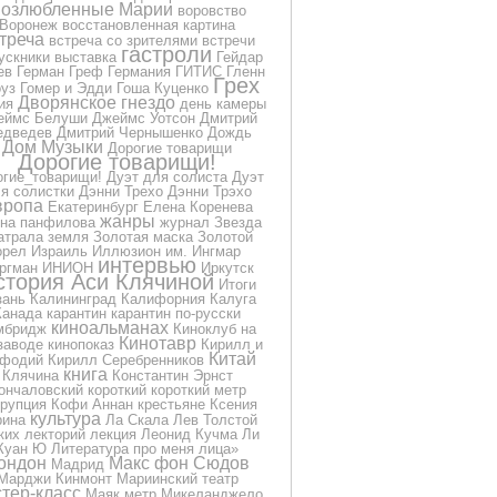
озлюбленные Марии
воровство
Воронеж
восстановленная картина
треча
встреча со зрителями
встречи
гастроли
ускники
выставка
Гейдар
ев
Герман Греф
Германия
ГИТИС
Гленн
Грех
уз
Гомер и Эдди
Гоша Куценко
Дворянское гнездо
ия
день камеры
еймс Белуши
Джеймс Уотсон
Дмитрий
дведев
Дмитрий Чернышенко
Дождь
Дом Музыки
Дорогие товарищи
Дорогие товарищи!
огие_товарищи!
Дуэт для солиста
Дуэт
я солистки
Дэнни Трехо
Дэнни Трэхо
вропа
Екатеринбург
Елена Коренева
жанры
на панфилова
журнал
Звезда
атрала
земля
Золотая маска
Золотой
орел
Израиль
Иллюзион
им.
Ингмар
интервью
ргман
ИНИОН
Иркутск
стория Аси Клячиной
Итоги
зань
Калининград
Калифорния
Калуга
Канада
карантин
карантин по-русски
киноальманах
мбридж
Киноклуб на
Кинотавр
заводе
кинопоказ
Кирилл и
Китай
фодий
Кирилл Серебренников
книга
Клячина
Константин Эрнст
ончаловский
короткий
короткий метр
ррупция
Кофи Аннан
крестьяне
Ксения
культура
рина
Ла Скала
Лев Толстой
ких
лекторий
лекция
Леонид Кучма
Ли
Куан Ю
Литература про меня
лица»
ондон
Макс фон Сюдов
Мадрид
Марджи Кинмонт
Мариинский театр
тер-класс
Маяк
метр
Микеланджело