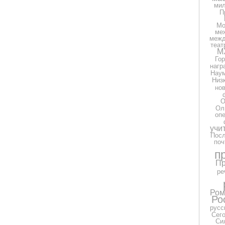
ми
П
Мо
ме
межд
теат
М
Гор
нагр
Нау
Низ
но
О
Ол
оп
учи
Посл
поч
п
Пр
ре
Ром
Ро
русс
Сег
Си