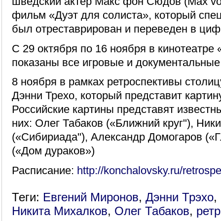
шведский актер Макс фон Сюдов (Max vo
фильм «Дуэт для солиста», который спе
был отреставрирован и переведен в циф
С 29 октября по 16 ноября в кинотеатре
показаны все игровые и документальные
8 ноября в рамках ретроспективы столиц
Дэнни Трехо, который представит картин
Российские картины представят известн
них: Олег Табаков («Ближний круг"), Ник
(«Сибириада"), Александр Домогаров («
(«Дом дураков»)
Расписание:
http://konchalovsky.ru/retrosp
Теги:
Евгений Миронов
,
Дэнни Трэхо
,
Никита Михалков
,
Олег Табаков
,
ретр