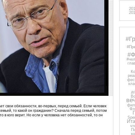
20
20
#Г
#Пр
#Ф
#чел
глав
Ко
реа
фес
кла
д
В
ве
фил
ает свои обязанности, во-первых, перед семьей. Если человек
Фл
семьей, то какой он гражданин? Сначала перед семьей, потом
о в кого верит. Но если у человека нет обязанностей, то он
Spe
Ита
чт
П
к