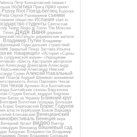
Valencia
Петр Кончаловский
пианист
политика
приз
ольша
Прага
проект
Pussy Riot
Поезд-беглец
б
Курочка
съемки
Ряба
Сергей Рахманинов
Испания
ловакия
общество
start.ru
осударство
студенты
Святослав
хтер
Teatro Regio di Torino
The Moscow
Дядя Ваня
Times
деревня
венский почтальон
деревенские жители
Владимир Путин
Владимир
фроницкий
Годы дальних странствий
ник
Закрытый Показ
Застава Ильича
рогие товарищи!»
«История
«Сцены
из супружеской жизни»
«Укрощение
оптивой»
«Шесть
Австралия
авторское
ино
Александр Домогаров
Александр
Квасьневский
Александр Невский
Алексей Навальный
ксандр Сурин
ей Плахов
Андрей Шемякин
анонимная
ветственность
Антон Павлович Чехов
тон Чехов
Арткино
Ася
Балтийская
везда
Балтийские сезоны
Барселона
лая Студия
Белый_квадрат
Бергман
Ближний круг
лин
Битва за Украину
Болгария
Болотная площадь
Большая
Борис Годунов
а
Борис Березовский
емя власти
буржуазия
Быков
Варшава
Венецианский
силий Ключевский
кинофестиваль
Венеция
вера
видео
Вечерний Ургант
Виктор
Вишневый сад
номырдин
Винзавод
дас Багдонас
Владивосток
Владимир
ладимир Ленин
Владимир Соловьев