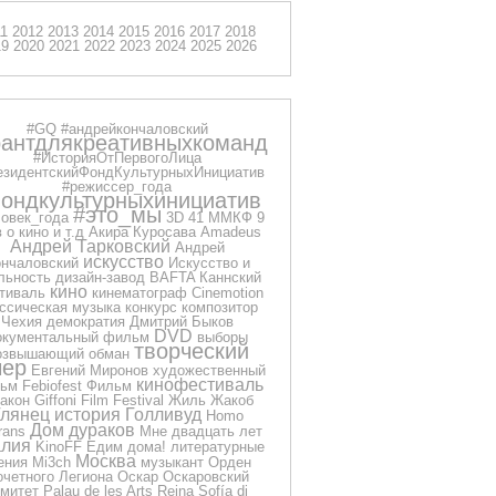
11
2012
2013
2014
2015
2016
2017
2018
19
2020
2021
2022
2023
2024
2025
2026
#GQ
#андрейкончаловский
рантдлякреативныхкоманд
#ИсторияОтПервогоЛица
езидентскийФондКультурныхИнициатив
#режиссер_года
ондкультурныхинициатив
#это_мы
овек_года
3D
41 ММКФ
9
 о кино и т.д
Акира Куросава
Amadeus
Андрей Тарковский
Андрей
искусство
нчаловский
Искусство и
льность
дизайн-завод
BAFTA
Каннский
кино
тиваль
кинематограф
Cinemotion
ссическая музыка
конкурс
композитор
Чехия
демократия
Дмитрий Быков
DVD
окументальный фильм
выборы
творческий
озвышающий обман
чер
Евгений Миронов
художественный
кинофестиваль
ьм
Febiofest
Фильм
акон
Giffoni Film Festival
Жиль Жакоб
Глянец
история
Голливуд
Homo
Дом дураков
rans
Мне двадцать лет
лия
KinoFF
Едим дома!
литературные
Москва
ения
Mi3ch
музыкант
Орден
очетного Легиона
Оскар
Оскаровский
омитет
Palau de les Arts Reina Sofía di