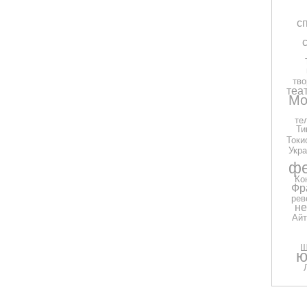
с
тво
теа
Мо
те
Ти
Токи
Укра
фе
Ко
Фр
рев
н
Айт
Ш
ю