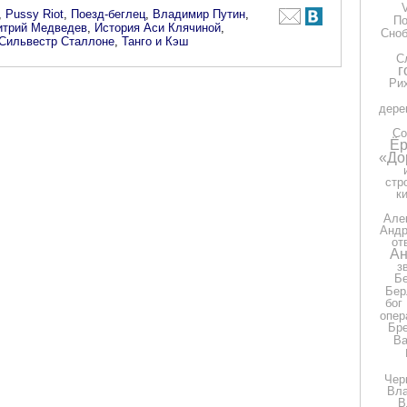
,
Pussy Riot
,
Поезд-беглец
,
Владимир Путин
,
П
итрий Медведев
,
История Аси Клячиной
,
Сно
Сильвестр Сталлоне
,
Танго и Кэш
С
г
Ри
дере
Со
Ёр
«До
стр
к
Але
Андр
от
Ан
з
Бе
Бер
бог
опер
Бр
Ва
Чер
Вла
В