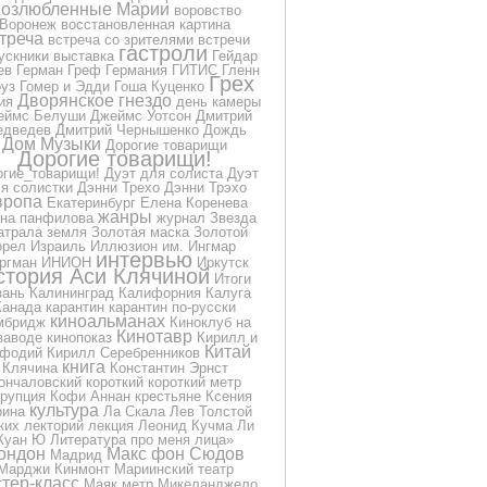
озлюбленные Марии
воровство
Воронеж
восстановленная картина
треча
встреча со зрителями
встречи
гастроли
ускники
выставка
Гейдар
ев
Герман Греф
Германия
ГИТИС
Гленн
Грех
уз
Гомер и Эдди
Гоша Куценко
Дворянское гнездо
ия
день камеры
еймс Белуши
Джеймс Уотсон
Дмитрий
дведев
Дмитрий Чернышенко
Дождь
Дом Музыки
Дорогие товарищи
Дорогие товарищи!
огие_товарищи!
Дуэт для солиста
Дуэт
я солистки
Дэнни Трехо
Дэнни Трэхо
вропа
Екатеринбург
Елена Коренева
жанры
на панфилова
журнал
Звезда
атрала
земля
Золотая маска
Золотой
орел
Израиль
Иллюзион
им.
Ингмар
интервью
ргман
ИНИОН
Иркутск
стория Аси Клячиной
Итоги
зань
Калининград
Калифорния
Калуга
Канада
карантин
карантин по-русски
киноальманах
мбридж
Киноклуб на
Кинотавр
заводе
кинопоказ
Кирилл и
Китай
фодий
Кирилл Серебренников
книга
Клячина
Константин Эрнст
ончаловский
короткий
короткий метр
ррупция
Кофи Аннан
крестьяне
Ксения
культура
рина
Ла Скала
Лев Толстой
ких
лекторий
лекция
Леонид Кучма
Ли
Куан Ю
Литература про меня
лица»
ондон
Макс фон Сюдов
Мадрид
Марджи Кинмонт
Мариинский театр
тер-класс
Маяк
метр
Микеланджело