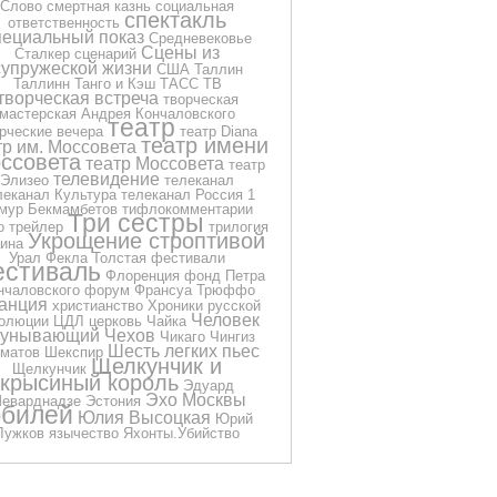
Слово
смертная казнь
социальная
спектакль
ответственность
пециальный показ
Средневековье
Сцены из
Сталкер
сценарий
супружеской жизни
США
Таллин
Таллинн
Танго и Кэш
ТАСС
ТВ
творческая встреча
творческая
мастерская Андрея Кончаловского
театр
рческие вечера
театр Diana
театр имени
тр им. Моссовета
ссовета
театр Моссовета
театр
телевидение
Элизео
телеканал
леканал Культура
телеканал Россия 1
мур Бекмамбетов
тифлокомментарии
Три сестры
о
трейлер
трилогия
Укрощение строптивой
ина
Урал
Фекла Толстая
фестивали
стиваль
Флоренция
фонд Петра
нчаловского
форум
Франсуа Трюффо
анция
христианство
Хроники русской
Человек
олюции
ЦДЛ
церковь
Чайка
еунывающий
Чехов
Чикаго
Чингиз
Шесть легких пьес
матов
Шекспир
Щелкунчик и
Щелкунчик
крысиный король
Эдуард
Эхо Москвы
еварднадзе
Эстония
билей
Юлия Высоцкая
Юрий
Лужков
язычество
Яхонты.Убийство