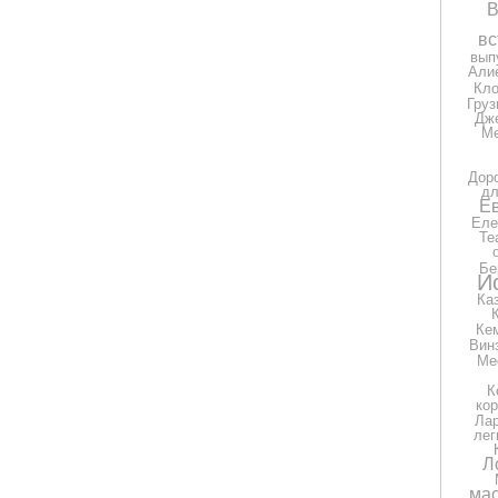
В
вс
вып
Али
Кло
Груз
Дж
Ме
Дор
дл
Е
Еле
Те
Бе
И
Ка
Ке
Вин
Ме
К
ко
Ла
лег
Л
мас