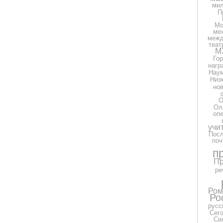
ми
П
Мо
ме
межд
теат
М
Гор
нагр
Нау
Низ
но
О
Ол
оп
учи
Посл
поч
п
Пр
ре
Ром
Ро
русс
Сег
Си