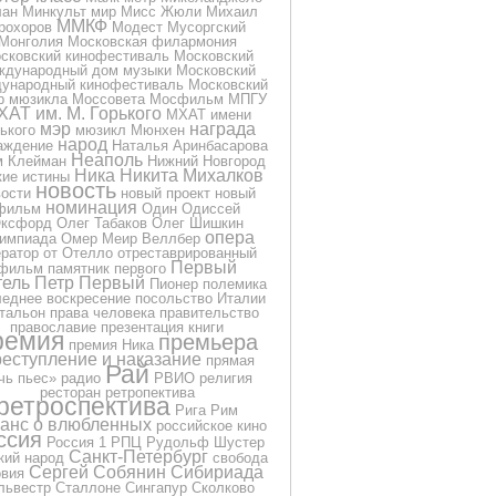
лан
Минкульт
мир
Мисс Жюли
Михаил
ММКФ
рохоров
Модест Мусоргский
Монголия
Московская филармония
сковский кинофестиваль
Московский
ждународный дом музыки
Московский
ународный кинофестиваль
Московский
р мюзикла
Моссовета
Мосфильм
МПГУ
ХАТ им. М. Горького
МХАТ имени
мэр
награда
ького
мюзикл
Мюнхен
народ
аждение
Наталья Аринбасарова
Неаполь
м Клейман
Нижний Новгород
Ника
Никита Михалков
кие истины
новость
вости
новый проект
новый
номинация
фильм
Один
Одиссей
ксфорд
Олег Табаков
Олег Шишкин
опера
импиада
Омер Меир Веллбер
ератор
от
Отелло
отреставрированный
Первый
фильм
памятник
первого
тель
Петр Первый
Пионер
полемика
еднее воскресение
посольство Италии
тальон
права человека
правительство
православие
презентация книги
ремия
премьера
премия Ника
еступление и наказание
прямая
Рай
чь
пьес»
радио
РВИО
религия
ресторан
ретропектива
ретроспектива
Рига
Рим
анс о влюбленных
российское кино
ссия
Россия 1
РПЦ
Рудольф Шустер
Санкт-Петербург
кий народ
свобода
Сергей Собянин
Сибириада
овия
львестр Сталлоне
Сингапур
Сколково