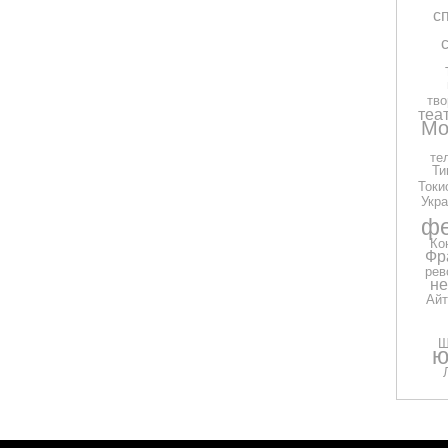
с
тво
теа
Мо
те
Ти
Токи
Укра
фе
Ко
Фр
рев
н
Айт
Ш
ю