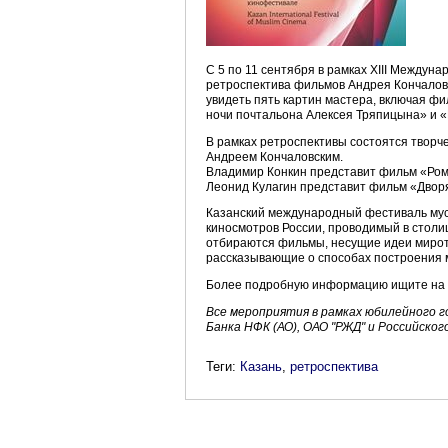
С 5 по 11 сентября в рамках XIII Междун
ретроспектива фильмов Андрея Кончалов
увидеть пять картин мастера, включая 
ночи почтальона Алексея Тряпицына» и «
В рамках ретроспективы состоятся творче
Андреем Кончаловским.
Владимир Конкин представит фильм «Ро
Леонид Кулагин представит фильм «Двор
Казанский международный фестиваль мус
киносмотров России, проводимый в столи
отбираются фильмы, несущие идеи мирот
рассказывающие о способах построения 
Более подробную информацию ищите на
Все мероприятия в рамках юбилейного г
Банка НФК (АО), ОАО "РЖД" и Российско
Теги:
Казань
,
ретроспектива