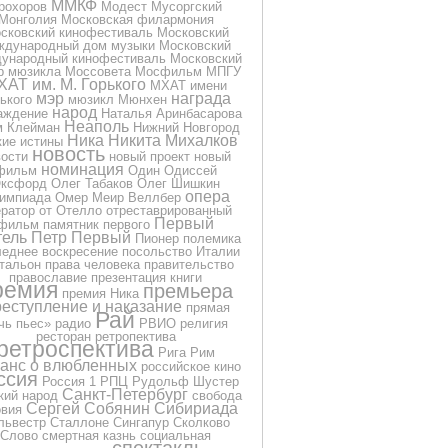
ММКФ
рохоров
Модест Мусоргский
Монголия
Московская филармония
сковский кинофестиваль
Московский
ждународный дом музыки
Московский
ународный кинофестиваль
Московский
р мюзикла
Моссовета
Мосфильм
МПГУ
ХАТ им. М. Горького
МХАТ имени
мэр
награда
ького
мюзикл
Мюнхен
народ
аждение
Наталья Аринбасарова
Неаполь
м Клейман
Нижний Новгород
Ника
Никита Михалков
кие истины
новость
вости
новый проект
новый
номинация
фильм
Один
Одиссей
ксфорд
Олег Табаков
Олег Шишкин
опера
импиада
Омер Меир Веллбер
ератор
от
Отелло
отреставрированный
Первый
фильм
памятник
первого
тель
Петр Первый
Пионер
полемика
еднее воскресение
посольство Италии
тальон
права человека
правительство
православие
презентация книги
ремия
премьера
премия Ника
еступление и наказание
прямая
Рай
чь
пьес»
радио
РВИО
религия
ресторан
ретропектива
ретроспектива
Рига
Рим
анс о влюбленных
российское кино
ссия
Россия 1
РПЦ
Рудольф Шустер
Санкт-Петербург
кий народ
свобода
Сергей Собянин
Сибириада
овия
львестр Сталлоне
Сингапур
Сколково
Слово
смертная казнь
социальная