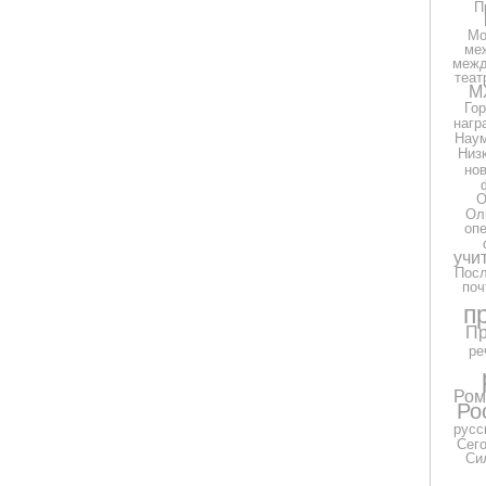
П
Мо
ме
межд
теат
М
Гор
нагр
Нау
Низ
но
О
Ол
оп
учи
Посл
поч
п
Пр
ре
Ром
Ро
русс
Сег
Си