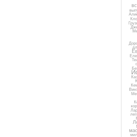
вс
вып
Али
Кло
Груз
Дж
Ме
Дор
дл
Е
Еле
Те
Бе
И
Ка
Ке
Вин
Ме
К
ко
Ла
лег
Л
мас
ми