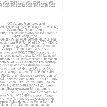
11
2012
2013
2014
2015
2016
2017
2018
19
2020
2021
2022
2023
2024
2025
2026
#GQ
#андрейкончаловский
рантдлякреативныхкоманд
#ИсторияОтПервогоЛица
езидентскийФондКультурныхИнициатив
#режиссер_года
ондкультурныхинициатив
#это_мы
овек_года
3D
41 ММКФ
9
 о кино и т.д
Акира Куросава
Amadeus
Андрей Тарковский
Андрей
искусство
нчаловский
Искусство и
льность
дизайн-завод
BAFTA
Каннский
кино
тиваль
кинематограф
Cinemotion
ссическая музыка
конкурс
композитор
Чехия
демократия
Дмитрий Быков
DVD
окументальный фильм
выборы
творческий
озвышающий обман
чер
Евгений Миронов
художественный
кинофестиваль
ьм
Febiofest
Фильм
акон
Giffoni Film Festival
Жиль Жакоб
Глянец
история
Голливуд
Homo
Дом дураков
rans
Мне двадцать лет
лия
KinoFF
Едим дома!
литературные
Москва
ения
Mi3ch
музыкант
Орден
очетного Легиона
Оскар
Оскаровский
омитет
Palau de les Arts Reina Sofía di
Valencia
Петр Кончаловский
пианист