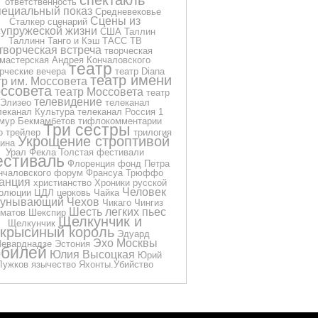
спектакль
ответственность
пециальный показ
Средневековье
Сцены из
Сталкер
сценарий
супружеской жизни
США
Таллин
Таллинн
Танго и Кэш
ТАСС
ТВ
творческая встреча
творческая
мастерская Андрея Кончаловского
театр
рческие вечера
театр Diana
театр имени
тр им. Моссовета
ссовета
театр Моссовета
театр
телевидение
Элизео
телеканал
леканал Культура
телеканал Россия 1
мур Бекмамбетов
тифлокомментарии
Три сестры
о
трейлер
трилогия
Укрощение строптивой
ина
Урал
Фекла Толстая
фестивали
стиваль
Флоренция
фонд Петра
нчаловского
форум
Франсуа Трюффо
анция
христианство
Хроники русской
Человек
олюции
ЦДЛ
церковь
Чайка
еунывающий
Чехов
Чикаго
Чингиз
Шесть легких пьес
матов
Шекспир
Щелкунчик и
Щелкунчик
крысиный король
Эдуард
Эхо Москвы
еварднадзе
Эстония
билей
Юлия Высоцкая
Юрий
Лужков
язычество
Яхонты.Убийство