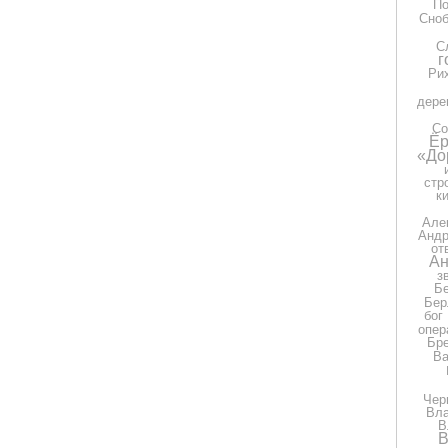
П
Сно
С
г
Ри
дере
Со
Ёр
«До
стр
к
Але
Андр
от
Ан
з
Бе
Бер
бог
опер
Бр
Ва
Чер
Вла
В
В