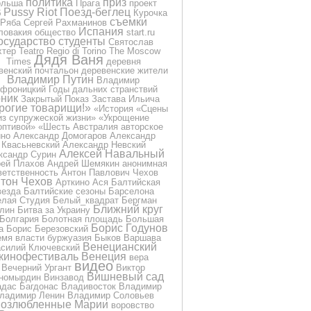
политика
приз
ольша
Прага
проект
Pussy Riot
Поезд-беглец
б
Курочка
съемки
Ряба
Сергей Рахманинов
Испания
ловакия
общество
start.ru
осударство
студенты
Святослав
хтер
Teatro Regio di Torino
The Moscow
Дядя Ваня
Times
деревня
венский почтальон
деревенские жители
Владимир Путин
Владимир
фроницкий
Годы дальних странствий
ник
Закрытый Показ
Застава Ильича
рогие товарищи!»
«История
«Сцены
из супружеской жизни»
«Укрощение
оптивой»
«Шесть
Австралия
авторское
ино
Александр Домогаров
Александр
Квасьневский
Александр Невский
Алексей Навальный
ксандр Сурин
ей Плахов
Андрей Шемякин
анонимная
ветственность
Антон Павлович Чехов
тон Чехов
Арткино
Ася
Балтийская
везда
Балтийские сезоны
Барселона
лая Студия
Белый_квадрат
Бергман
Ближний круг
лин
Битва за Украину
Болгария
Болотная площадь
Большая
Борис Годунов
а
Борис Березовский
емя власти
буржуазия
Быков
Варшава
Венецианский
силий Ключевский
кинофестиваль
Венеция
вера
видео
Вечерний Ургант
Виктор
Вишневый сад
номырдин
Винзавод
дас Багдонас
Владивосток
Владимир
ладимир Ленин
Владимир Соловьев
озлюбленные Марии
воровство