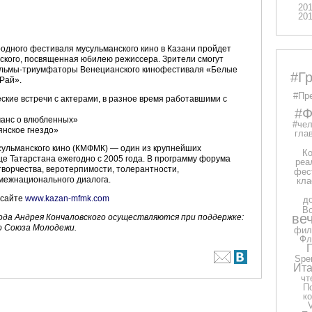
20
20
ародного фестиваля мусульманского кино в Казани пройдет
ского, посвященная юбилею режиссера. Зрители смогут
фильмы-триумфаторы Венецианского кинофестиваля «Белые
#Г
Рай».
#Пр
ские встречи с актерами, в разное время работавшими с
#Ф
манс о влюбленных»
#чел
янское гнездо»
глав
ульманского кино (КМФМК) — один из крупнейших
Ко
це Татарстана ежегодно с 2005 года. В программу форума
реа
ворчества, веротерпимости, толерантности,
фес
межнационального диалога.
кла
 сайте
www.kazan-mfmk.com
д
В
ве
ода Андрея Кончаловского осуществляются при поддержке:
го Союза Молодежи.
фил
Фл
Spe
Ита
чт
П
к