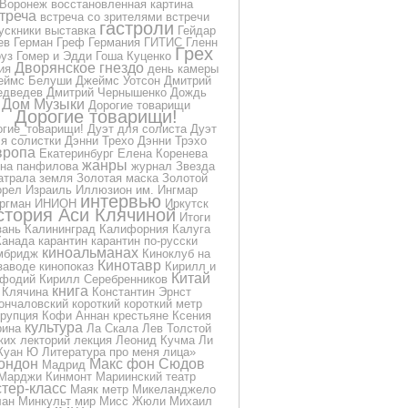
Воронеж
восстановленная картина
треча
встреча со зрителями
встречи
гастроли
ускники
выставка
Гейдар
ев
Герман Греф
Германия
ГИТИС
Гленн
Грех
уз
Гомер и Эдди
Гоша Куценко
Дворянское гнездо
ия
день камеры
еймс Белуши
Джеймс Уотсон
Дмитрий
дведев
Дмитрий Чернышенко
Дождь
Дом Музыки
Дорогие товарищи
Дорогие товарищи!
огие_товарищи!
Дуэт для солиста
Дуэт
я солистки
Дэнни Трехо
Дэнни Трэхо
вропа
Екатеринбург
Елена Коренева
жанры
на панфилова
журнал
Звезда
атрала
земля
Золотая маска
Золотой
орел
Израиль
Иллюзион
им.
Ингмар
интервью
ргман
ИНИОН
Иркутск
стория Аси Клячиной
Итоги
зань
Калининград
Калифорния
Калуга
Канада
карантин
карантин по-русски
киноальманах
мбридж
Киноклуб на
Кинотавр
заводе
кинопоказ
Кирилл и
Китай
фодий
Кирилл Серебренников
книга
Клячина
Константин Эрнст
ончаловский
короткий
короткий метр
ррупция
Кофи Аннан
крестьяне
Ксения
культура
рина
Ла Скала
Лев Толстой
ких
лекторий
лекция
Леонид Кучма
Ли
Куан Ю
Литература про меня
лица»
ондон
Макс фон Сюдов
Мадрид
Марджи Кинмонт
Мариинский театр
тер-класс
Маяк
метр
Микеланджело
лан
Минкульт
мир
Мисс Жюли
Михаил