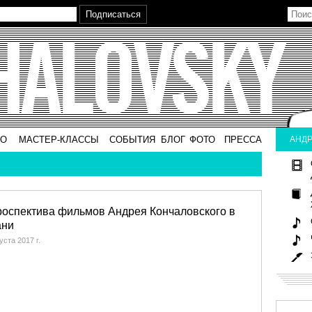
ВО
МАСТЕР-КЛАССЫ
СОБЫТИЯ
БЛОГ
ФОТО
ПРЕССА
АНДР
роспектива фильмов Андрея Кончаловского в
ани
уста 2017 г.