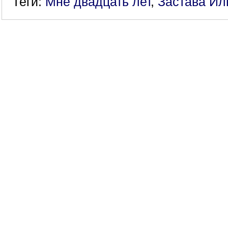
Теги:
Мне двадцать лет
,
Застава Ил