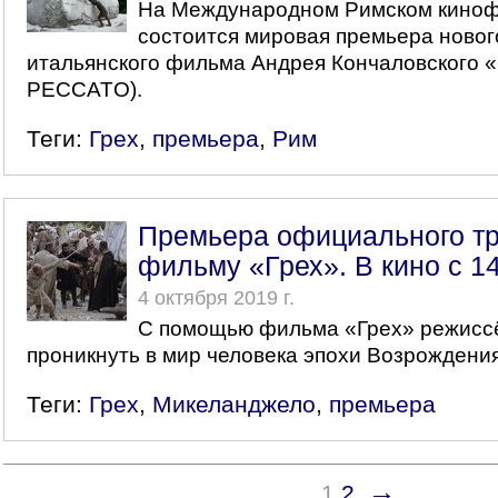
На Международном Римском кино
состоится мировая премьера новог
итальянского фильма Андрея Кончаловского «
PECCATO).
Теги:
Грех
,
премьера
,
Рим
Премьера официального тр
фильму «Грех». В кино с 1
4 октября 2019 г.
С помощью фильма «Грех» режисс
проникнуть в мир человека эпохи Возрождения
Теги:
Грех
,
Микеланджело
,
премьера
→
1
2