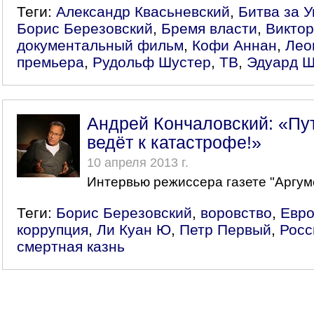
Теги:
Александр Квасьневский
,
Битва за У
Борис Березовский
,
Бремя власти
,
Викто
документальный фильм
,
Кофи Аннан
,
Лео
премьера
,
Рудольф Шустер
,
ТВ
,
Эдуард Ш
Андрей Кончаловский: «Пу
ведёт к катастрофе!»
10 апреля 2013 г.
Интервью режиссера газете "Аргум
Теги:
Борис Березовский
,
воровство
,
Евро
коррупция
,
Ли Куан Ю
,
Петр Первый
,
Росс
смертная казнь