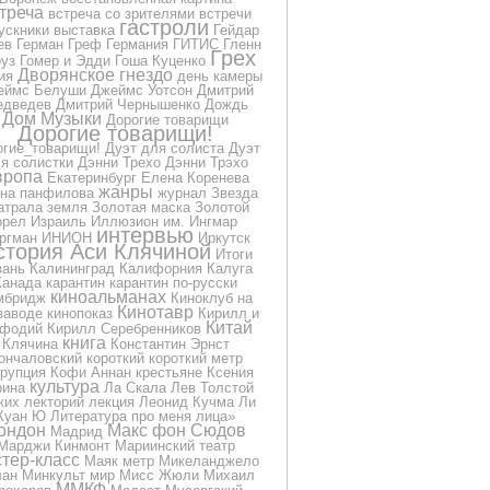
треча
встреча со зрителями
встречи
гастроли
ускники
выставка
Гейдар
ев
Герман Греф
Германия
ГИТИС
Гленн
Грех
уз
Гомер и Эдди
Гоша Куценко
Дворянское гнездо
ия
день камеры
еймс Белуши
Джеймс Уотсон
Дмитрий
дведев
Дмитрий Чернышенко
Дождь
Дом Музыки
Дорогие товарищи
Дорогие товарищи!
огие_товарищи!
Дуэт для солиста
Дуэт
я солистки
Дэнни Трехо
Дэнни Трэхо
вропа
Екатеринбург
Елена Коренева
жанры
на панфилова
журнал
Звезда
атрала
земля
Золотая маска
Золотой
орел
Израиль
Иллюзион
им.
Ингмар
интервью
ргман
ИНИОН
Иркутск
стория Аси Клячиной
Итоги
зань
Калининград
Калифорния
Калуга
Канада
карантин
карантин по-русски
киноальманах
мбридж
Киноклуб на
Кинотавр
заводе
кинопоказ
Кирилл и
Китай
фодий
Кирилл Серебренников
книга
Клячина
Константин Эрнст
ончаловский
короткий
короткий метр
ррупция
Кофи Аннан
крестьяне
Ксения
культура
рина
Ла Скала
Лев Толстой
ких
лекторий
лекция
Леонид Кучма
Ли
Куан Ю
Литература про меня
лица»
ондон
Макс фон Сюдов
Мадрид
Марджи Кинмонт
Мариинский театр
тер-класс
Маяк
метр
Микеланджело
лан
Минкульт
мир
Мисс Жюли
Михаил
ММКФ