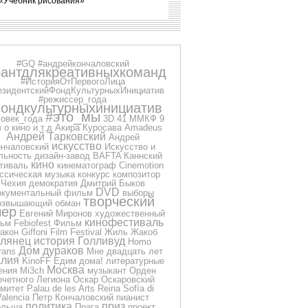
«Учебник рисования»
#GQ
#андрейкончаловский
рантдлякреативныхкоманд
#ИсторияОтПервогоЛица
езидентскийФондКультурныхИнициатив
#режиссер_года
ондкультурныхинициатив
#это_мы
овек_года
3D
41 ММКФ
9
 о кино и т.д
Акира Куросава
Amadeus
Андрей Тарковский
Андрей
искусство
нчаловский
Искусство и
льность
дизайн-завод
BAFTA
Каннский
кино
тиваль
кинематограф
Cinemotion
ссическая музыка
конкурс
композитор
Чехия
демократия
Дмитрий Быков
DVD
окументальный фильм
выборы
творческий
озвышающий обман
чер
Евгений Миронов
художественный
кинофестиваль
ьм
Febiofest
Фильм
акон
Giffoni Film Festival
Жиль Жакоб
Глянец
история
Голливуд
Homo
Дом дураков
rans
Мне двадцать лет
лия
KinoFF
Едим дома!
литературные
Москва
ения
Mi3ch
музыкант
Орден
очетного Легиона
Оскар
Оскаровский
омитет
Palau de les Arts Reina Sofía di
Valencia
Петр Кончаловский
пианист
политика
приз
ольша
Прага
проект