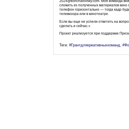
2024@konchalovsky.com. Моя команда вни
сложить из полученных материалов кино о
телефон горизонтально — тогда кадр буде
телевизора или в кинотеатре.
Если вы еще не успели ответить на вопро
сделать и сейчас.»
Проект реализуется при поддержке Прези
Теги:
#Грантдлякреативныхкоманд
,
#Фо