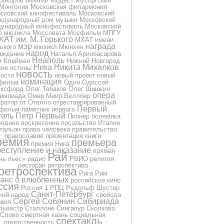
рохоров
Модест Мусоргский
Монголия
Московская филармония
сковский кинофестиваль
Московский
ждународный дом музыки
Московский
ународный кинофестиваль
Московский
р мюзикла
Моссовета
Мосфильм
МПГУ
ХАТ им. М. Горького
МХАТ имени
мэр
награда
ького
мюзикл
Мюнхен
народ
аждение
Наталья Аринбасарова
Неаполь
м Клейман
Нижний Новгород
Ника
Никита Михалков
кие истины
новость
вости
новый проект
новый
номинация
фильм
Один
Одиссей
ксфорд
Олег Табаков
Олег Шишкин
опера
импиада
Омер Меир Веллбер
ератор
от
Отелло
отреставрированный
Первый
фильм
памятник
первого
тель
Петр Первый
Пионер
полемика
еднее воскресение
посольство Италии
тальон
права человека
правительство
православие
презентация книги
ремия
премьера
премия Ника
еступление и наказание
прямая
Рай
чь
пьес»
радио
РВИО
религия
ресторан
ретропектива
ретроспектива
Рига
Рим
анс о влюбленных
российское кино
ссия
Россия 1
РПЦ
Рудольф Шустер
Санкт-Петербург
кий народ
свобода
Сергей Собянин
Сибириада
овия
львестр Сталлоне
Сингапур
Сколково
Слово
смертная казнь
социальная
спектакль
ответственность