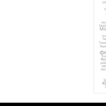
с
тво
теа
Мо
те
Ти
Токи
Укра
фе
Ко
Фр
рев
н
Айт
Ш
ю