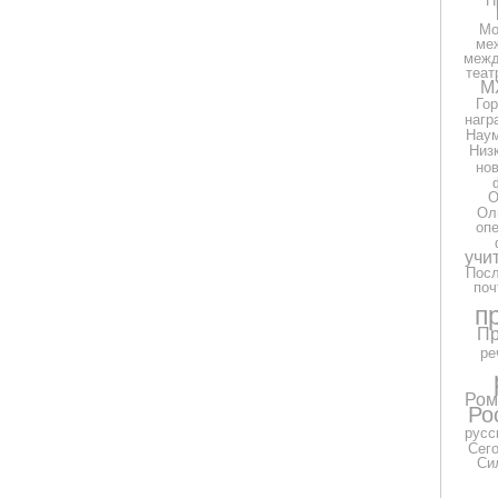
П
Мо
ме
межд
теат
М
Гор
нагр
Нау
Низ
но
О
Ол
оп
учи
Посл
поч
п
Пр
ре
Ром
Ро
русс
Сег
Си