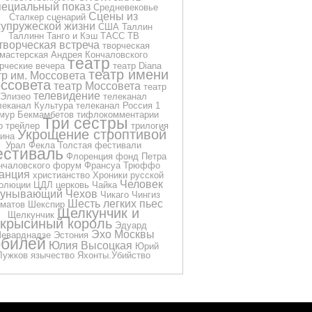
пециальный показ
Средневековье
Сцены из
Сталкер
сценарий
супружеской жизни
США
Таллин
Таллинн
Танго и Кэш
ТАСС
ТВ
творческая встреча
творческая
мастерская Андрея Кончаловского
театр
рческие вечера
театр Diana
театр имени
тр им. Моссовета
ссовета
театр Моссовета
театр
телевидение
Элизео
телеканал
леканал Культура
телеканал Россия 1
мур Бекмамбетов
тифлокомментарии
Три сестры
о
трейлер
трилогия
Укрощение строптивой
ина
Урал
Фекла Толстая
фестивали
стиваль
Флоренция
фонд Петра
нчаловского
форум
Франсуа Трюффо
анция
христианство
Хроники русской
Человек
олюции
ЦДЛ
церковь
Чайка
еунывающий
Чехов
Чикаго
Чингиз
Шесть легких пьес
матов
Шекспир
Щелкунчик и
Щелкунчик
крысиный король
Эдуард
Эхо Москвы
еварднадзе
Эстония
билей
Юлия Высоцкая
Юрий
Лужков
язычество
Яхонты.Убийство