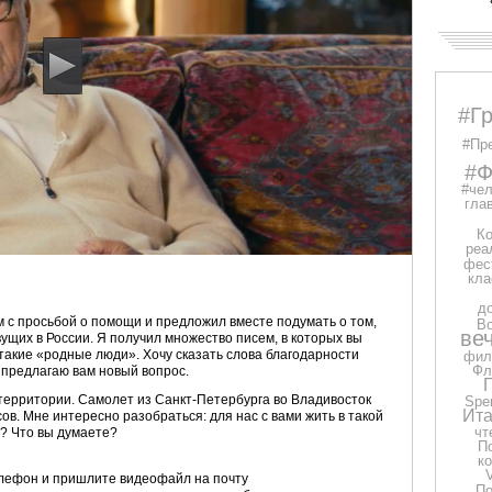
#Г
#Пр
#Ф
#чел
глав
Ко
реа
фес
кла
д
м с просьбой о помощи и предложил вместе подумать о том,
В
ве
ущих в России. Я получил множество писем, в которых вы
 такие «родные люди». Хочу сказать слова благодарности
фил
Фл
 предлагаю вам новый вопрос.
территории. Самолет из Санкт-Петербурга во Владивосток
Spe
Ита
ов. Мне интересно разобраться: для нас с вами жить в такой
чт
? Что вы думаете?
П
к
елефон и пришлите видеофайл на почту
П