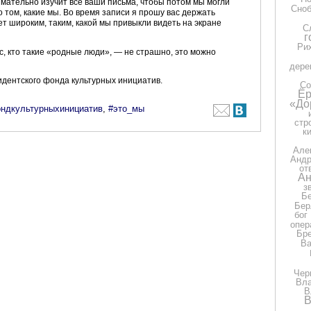
мательно изучит все ваши письма, чтобы потом мы могли
Сно
 том, какие мы. Во время записи я прошу вас держать
т широким, таким, какой мы привыкли видеть на экране
С
г
Ри
с, кто такие «родные люди», — не страшно, это можно
дере
дентского фонда культурных инициатив.
Со
Ёр
«До
ндкультурныхинициатив
,
#это_мы
стр
к
Але
Андр
от
Ан
з
Бе
Бер
бог
опер
Бр
Ва
Чер
Вла
В
В