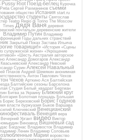
Pussy Riot
Поезд-беглец
б
Курочка
съемки
Ряба
Сергей Рахманинов
Испания
ловакия
общество
start.ru
осударство
студенты
Святослав
хтер
Teatro Regio di Torino
The Moscow
Дядя Ваня
Times
деревня
венский почтальон
деревенские жители
Владимир Путин
Владимир
фроницкий
Годы дальних странствий
ник
Закрытый Показ
Застава Ильича
рогие товарищи!»
«История
«Сцены
из супружеской жизни»
«Укрощение
оптивой»
«Шесть
Австралия
авторское
ино
Александр Домогаров
Александр
Квасьневский
Александр Невский
Алексей Навальный
ксандр Сурин
ей Плахов
Андрей Шемякин
анонимная
ветственность
Антон Павлович Чехов
тон Чехов
Арткино
Ася
Балтийская
везда
Балтийские сезоны
Барселона
лая Студия
Белый_квадрат
Бергман
Ближний круг
лин
Битва за Украину
Болгария
Болотная площадь
Большая
Борис Годунов
а
Борис Березовский
емя власти
буржуазия
Быков
Варшава
Венецианский
силий Ключевский
кинофестиваль
Венеция
вера
видео
Вечерний Ургант
Виктор
Вишневый сад
номырдин
Винзавод
дас Багдонас
Владивосток
Владимир
ладимир Ленин
Владимир Соловьев
озлюбленные Марии
воровство
Воронеж
восстановленная картина