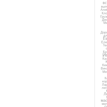
вс
вып
Али
Кло
Груз
Дж
Ме
Дор
дл
Е
Еле
Те
Бе
И
Ка
Ке
Вин
Ме
К
ко
Ла
лег
Л
мас
ми