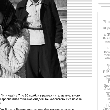
#Г
#Пр
#Ф
#чел
глав
Ко
реа
фес
кла
д
В
ве
фил
Фл
Spe
Ита
чт
Пятница!» с 7 по 10 ноября в рамках интеллектуального
П
к
етроспектива фильмов Андрея Кончаловского. Все показы
ы.
П
Сно
Кубок Вольпи Венецианского кинофестиваля за лучшую