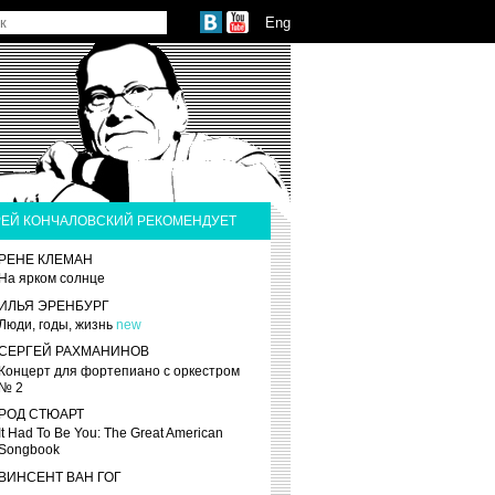
Eng
ЕЙ КОНЧАЛОВСКИЙ РЕКОМЕНДУЕТ
РЕНЕ КЛЕМАН
На ярком солнце
ИЛЬЯ ЭРЕНБУРГ
Люди, годы, жизнь
new
СЕРГЕЙ РАХМАНИНОВ
Концерт для фортепиано с оркестром
№ 2
РОД СТЮАРТ
It Had To Be You: The Great American
Songbook
ВИНСЕНТ ВАН ГОГ