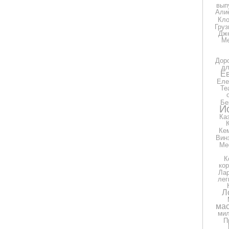
вып
Али
Кло
Груз
Дж
Ме
Дор
дл
Е
Еле
Те
Бе
И
Ка
Ке
Вин
Ме
К
ко
Ла
лег
Л
мас
ми
П