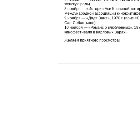
женскую роль)
8 ноября — «История Аси Клячиной, котор
Международной ассоциации кинокритиков
9 ноября — «Дядя Ваня», 1970 г. (приз 
Сан-Себастьяне)
10 ноября — «Романс о влюбленных», 197
кинофестиваля в Карловых Варах).
Желаем приятного просмотра!