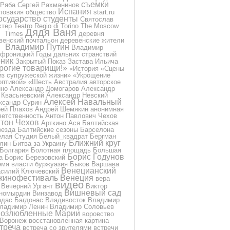
съемки
Ряба
Сергей Рахманинов
Испания
ловакия
общество
start.ru
осударство
студенты
Святослав
хтер
Teatro Regio di Torino
The Moscow
Дядя Ваня
Times
деревня
венский почтальон
деревенские жители
Владимир Путин
Владимир
фроницкий
Годы дальних странствий
ник
Закрытый Показ
Застава Ильича
рогие товарищи!»
«История
«Сцены
из супружеской жизни»
«Укрощение
оптивой»
«Шесть
Австралия
авторское
ино
Александр Домогаров
Александр
Квасьневский
Александр Невский
Алексей Навальный
ксандр Сурин
ей Плахов
Андрей Шемякин
анонимная
ветственность
Антон Павлович Чехов
тон Чехов
Арткино
Ася
Балтийская
везда
Балтийские сезоны
Барселона
лая Студия
Белый_квадрат
Бергман
Ближний круг
лин
Битва за Украину
Болгария
Болотная площадь
Большая
Борис Годунов
а
Борис Березовский
емя власти
буржуазия
Быков
Варшава
Венецианский
силий Ключевский
кинофестиваль
Венеция
вера
видео
Вечерний Ургант
Виктор
Вишневый сад
номырдин
Винзавод
дас Багдонас
Владивосток
Владимир
ладимир Ленин
Владимир Соловьев
озлюбленные Марии
воровство
Воронеж
восстановленная картина
треча
встреча со зрителями
встречи