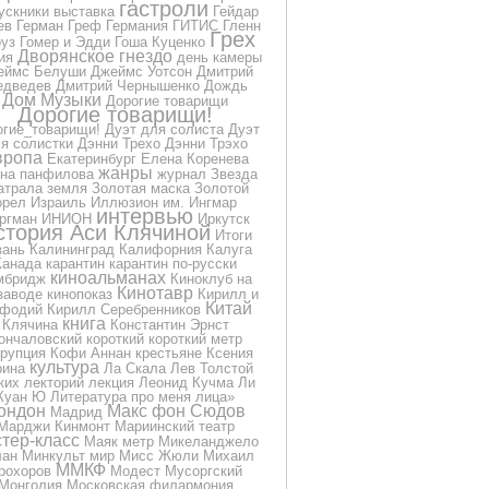
гастроли
ускники
выставка
Гейдар
ев
Герман Греф
Германия
ГИТИС
Гленн
Грех
уз
Гомер и Эдди
Гоша Куценко
Дворянское гнездо
ия
день камеры
еймс Белуши
Джеймс Уотсон
Дмитрий
дведев
Дмитрий Чернышенко
Дождь
Дом Музыки
Дорогие товарищи
Дорогие товарищи!
огие_товарищи!
Дуэт для солиста
Дуэт
я солистки
Дэнни Трехо
Дэнни Трэхо
вропа
Екатеринбург
Елена Коренева
жанры
на панфилова
журнал
Звезда
атрала
земля
Золотая маска
Золотой
орел
Израиль
Иллюзион
им.
Ингмар
интервью
ргман
ИНИОН
Иркутск
стория Аси Клячиной
Итоги
зань
Калининград
Калифорния
Калуга
Канада
карантин
карантин по-русски
киноальманах
мбридж
Киноклуб на
Кинотавр
заводе
кинопоказ
Кирилл и
Китай
фодий
Кирилл Серебренников
книга
Клячина
Константин Эрнст
ончаловский
короткий
короткий метр
ррупция
Кофи Аннан
крестьяне
Ксения
культура
рина
Ла Скала
Лев Толстой
ких
лекторий
лекция
Леонид Кучма
Ли
Куан Ю
Литература про меня
лица»
ондон
Макс фон Сюдов
Мадрид
Марджи Кинмонт
Мариинский театр
тер-класс
Маяк
метр
Микеланджело
лан
Минкульт
мир
Мисс Жюли
Михаил
ММКФ
рохоров
Модест Мусоргский
Монголия
Московская филармония