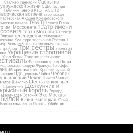
Сцены из
Сталкер
сценарий
супружеской жизни
США
Таллин
Таллинн
Танго и Кэш
ТАСС
ТВ
творческая встреча
творческая
мастерская Андрея Кончаловского
театр
рческие вечера
театр Diana
театр имени
тр им. Моссовета
ссовета
театр Моссовета
театр
телевидение
Элизео
телеканал
леканал Культура
телеканал Россия 1
мур Бекмамбетов
тифлокомментарии
Три сестры
о
трейлер
трилогия
Укрощение строптивой
ина
Урал
Фекла Толстая
фестивали
стиваль
Флоренция
фонд Петра
нчаловского
форум
Франсуа Трюффо
анция
христианство
Хроники русской
Человек
олюции
ЦДЛ
церковь
Чайка
еунывающий
Чехов
Чикаго
Чингиз
Шесть легких пьес
матов
Шекспир
Щелкунчик и
Щелкунчик
крысиный король
Эдуард
Эхо Москвы
еварднадзе
Эстония
билей
Юлия Высоцкая
Юрий
Лужков
язычество
Яхонты.Убийство
АКТЫ