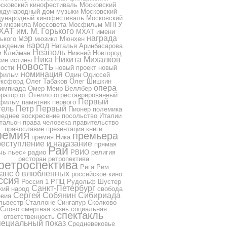
сковский кинофестиваль
Московский
ждународный дом музыки
Московский
ународный кинофестиваль
Московский
р мюзикла
Моссовета
Мосфильм
МПГУ
ХАТ им. М. Горького
МХАТ имени
мэр
награда
ького
мюзикл
Мюнхен
народ
аждение
Наталья Аринбасарова
Неаполь
м Клейман
Нижний Новгород
Ника
Никита Михалков
кие истины
новость
вости
новый проект
новый
номинация
фильм
Один
Одиссей
ксфорд
Олег Табаков
Олег Шишкин
опера
импиада
Омер Меир Веллбер
ератор
от
Отелло
отреставрированный
Первый
фильм
памятник
первого
тель
Петр Первый
Пионер
полемика
еднее воскресение
посольство Италии
тальон
права человека
правительство
православие
презентация книги
ремия
премьера
премия Ника
еступление и наказание
прямая
Рай
чь
пьес»
радио
РВИО
религия
ресторан
ретропектива
ретроспектива
Рига
Рим
анс о влюбленных
российское кино
ссия
Россия 1
РПЦ
Рудольф Шустер
Санкт-Петербург
кий народ
свобода
Сергей Собянин
Сибириада
овия
львестр Сталлоне
Сингапур
Сколково
Слово
смертная казнь
социальная
спектакль
ответственность
пециальный показ
Средневековье