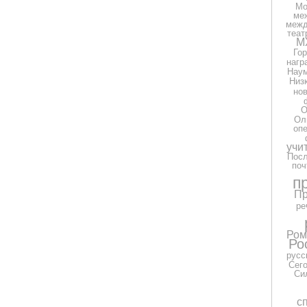
Мо
ме
межд
теат
М
Гор
нагр
Нау
Низ
но
О
Ол
оп
учи
Посл
поч
п
Пр
ре
Ром
Ро
русс
Сег
Си
с