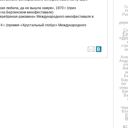
С
ая любила, да не вышла замуж», 1970 г. (приз
г
 на Берлинском кинофестивале)
Ри
«Серебряная раковина» Международного кинофестиваля в
дере
4 г. (премия «Хрустальный глобус» Международного
Со
Ёр
«До
стр
к
Але
Андр
от
Ан
з
Бе
Бер
бог
опер
Бр
Ва
Чер
Вла
В
В
вс