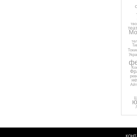
тво
теа
Мо
те
Ти
Токи
Укра
фе
Ко
Фр
рев
н
Айт
Ш
ю
КОНТ