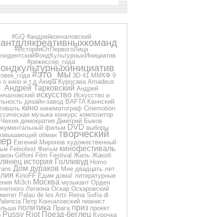
#GQ
#андрейкончаловский
рантдлякреативныхкоманд
#ИсторияОтПервогоЛица
езидентскийФондКультурныхИнициатив
#режиссер_года
ондкультурныхинициатив
#это_мы
овек_года
3D
41 ММКФ
9
 о кино и т.д
Акира Куросава
Amadeus
Андрей Тарковский
Андрей
искусство
нчаловский
Искусство и
льность
дизайн-завод
BAFTA
Каннский
кино
тиваль
кинематограф
Cinemotion
ссическая музыка
конкурс
композитор
Чехия
демократия
Дмитрий Быков
DVD
окументальный фильм
выборы
творческий
озвышающий обман
чер
Евгений Миронов
художественный
кинофестиваль
ьм
Febiofest
Фильм
акон
Giffoni Film Festival
Жиль Жакоб
Глянец
история
Голливуд
Homo
Дом дураков
rans
Мне двадцать лет
лия
KinoFF
Едим дома!
литературные
Москва
ения
Mi3ch
музыкант
Орден
очетного Легиона
Оскар
Оскаровский
омитет
Palau de les Arts Reina Sofía di
Valencia
Петр Кончаловский
пианист
политика
приз
ольша
Прага
проект
Pussy Riot
Поезд-беглец
б
Курочка