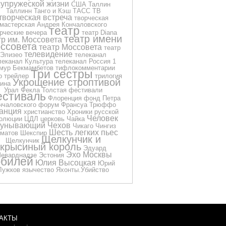
супружеской жизни
США
Таллин
Таллинн
Танго и Кэш
ТАСС
ТВ
творческая встреча
творческая
мастерская Андрея Кончаловского
театр
рческие вечера
театр Diana
театр имени
тр им. Моссовета
ссовета
театр Моссовета
театр
телевидение
Элизео
телеканал
леканал Культура
телеканал Россия 1
мур Бекмамбетов
тифлокомментарии
Три сестры
о
трейлер
трилогия
Укрощение строптивой
ина
Урал
Фекла Толстая
фестивали
стиваль
Флоренция
фонд Петра
нчаловского
форум
Франсуа Трюффо
анция
христианство
Хроники русской
Человек
олюции
ЦДЛ
церковь
Чайка
еунывающий
Чехов
Чикаго
Чингиз
Шесть легких пьес
матов
Шекспир
Щелкунчик и
Щелкунчик
крысиный король
Эдуард
Эхо Москвы
еварднадзе
Эстония
билей
Юлия Высоцкая
Юрий
Лужков
язычество
Яхонты.Убийство
АКТЫ