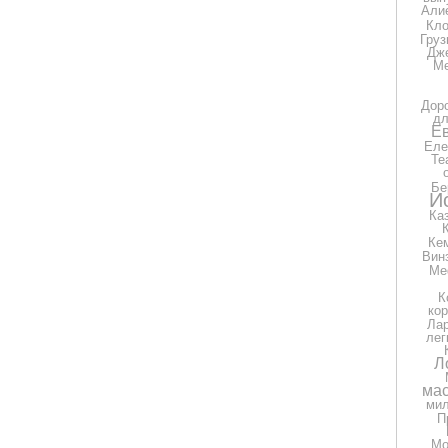
Али
Кло
Груз
Дж
Ме
Дор
дл
Е
Еле
Те
Бе
И
Ка
Ке
Вин
Ме
К
ко
Ла
лег
Л
мас
ми
П
Мо