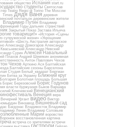
Испания
ловакия
общество
start.ru
осударство
студенты
Святослав
хтер
Teatro Regio di Torino
The Moscow
Дядя Ваня
Times
деревня
венский почтальон
деревенские жители
Владимир Путин
Владимир
фроницкий
Годы дальних странствий
ник
Закрытый Показ
Застава Ильича
рогие товарищи!»
«История
«Сцены
из супружеской жизни»
«Укрощение
оптивой»
«Шесть
Австралия
авторское
ино
Александр Домогаров
Александр
Квасьневский
Александр Невский
Алексей Навальный
ксандр Сурин
ей Плахов
Андрей Шемякин
анонимная
ветственность
Антон Павлович Чехов
тон Чехов
Арткино
Ася
Балтийская
везда
Балтийские сезоны
Барселона
лая Студия
Белый_квадрат
Бергман
Ближний круг
лин
Битва за Украину
Болгария
Болотная площадь
Большая
Борис Годунов
а
Борис Березовский
емя власти
буржуазия
Быков
Варшава
Венецианский
силий Ключевский
кинофестиваль
Венеция
вера
видео
Вечерний Ургант
Виктор
Вишневый сад
номырдин
Винзавод
дас Багдонас
Владивосток
Владимир
ладимир Ленин
Владимир Соловьев
озлюбленные Марии
воровство
Воронеж
восстановленная картина
треча
встреча со зрителями
встречи
гастроли
ускники
выставка
Гейдар