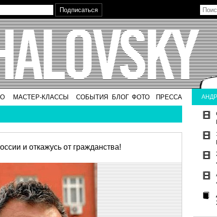
ВО
МАСТЕР-КЛАССЫ
СОБЫТИЯ
БЛОГ
ФОТО
ПРЕССА
АНДР
России и откажусь от гражданства!