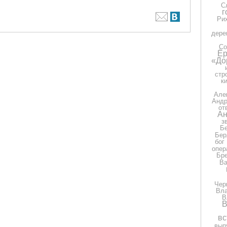
С
г
Ри
дере
Со
Ёр
«До
стр
к
Але
Андр
от
Ан
з
Бе
Бер
бог
опер
Бр
Ва
Чер
Вла
В
В
вс
вып