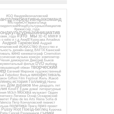
#GQ
#андрейкончаловский
рантдлякреативныхкоманд
#ИсторияОтПервогоЛица
езидентскийФондКультурныхИнициатив
#режиссер_года
ондкультурныхинициатив
#это_мы
овек_года
3D
41 ММКФ
9
 о кино и т.д
Акира Куросава
Amadeus
Андрей Тарковский
Андрей
искусство
нчаловский
Искусство и
льность
дизайн-завод
BAFTA
Каннский
кино
тиваль
кинематограф
Cinemotion
ссическая музыка
конкурс
композитор
Чехия
демократия
Дмитрий Быков
DVD
окументальный фильм
выборы
творческий
озвышающий обман
чер
Евгений Миронов
художественный
кинофестиваль
ьм
Febiofest
Фильм
акон
Giffoni Film Festival
Жиль Жакоб
Глянец
история
Голливуд
Homo
Дом дураков
rans
Мне двадцать лет
лия
KinoFF
Едим дома!
литературные
Москва
ения
Mi3ch
музыкант
Орден
очетного Легиона
Оскар
Оскаровский
омитет
Palau de les Arts Reina Sofía di
Valencia
Петр Кончаловский
пианист
политика
приз
ольша
Прага
проект
Pussy Riot
Поезд-беглец
б
Курочка
съемки
Ряба
Сергей Рахманинов