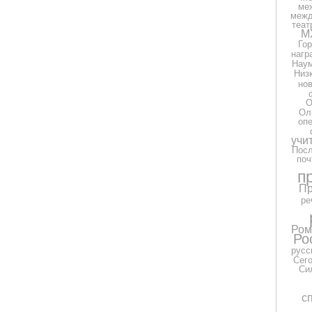
ме
межд
теат
М
Гор
нагр
Нау
Низ
но
О
Ол
оп
учи
Посл
поч
п
Пр
ре
Ром
Ро
русс
Сег
Си
с