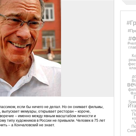
#Г
#Пр
#Ф
#чел
глав
Ко
реа
фес
кла
д
В
ве
фил
Фл
Spe
Ита
ассиком, если бы ничего не делал. Но он снимает фильмы,
чт
, выпускает мемуары, открывает ресторан – короче,
П
иворечие – именно между явным масштабом личности и
к
ому типу художников в России не привыкли. Человек в 75 лет
учить – а Кончаловский не знает.
П
Сно