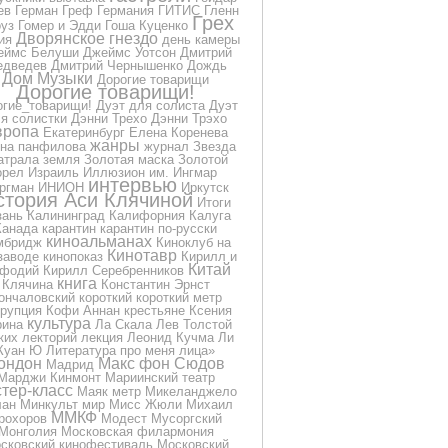
ев
Герман Греф
Германия
ГИТИС
Гленн
Грех
уз
Гомер и Эдди
Гоша Куценко
Дворянское гнездо
ия
день камеры
еймс Белуши
Джеймс Уотсон
Дмитрий
дведев
Дмитрий Чернышенко
Дождь
Дом Музыки
Дорогие товарищи
Дорогие товарищи!
огие_товарищи!
Дуэт для солиста
Дуэт
я солистки
Дэнни Трехо
Дэнни Трэхо
вропа
Екатеринбург
Елена Коренева
жанры
на панфилова
журнал
Звезда
атрала
земля
Золотая маска
Золотой
орел
Израиль
Иллюзион
им.
Ингмар
интервью
ргман
ИНИОН
Иркутск
стория Аси Клячиной
Итоги
зань
Калининград
Калифорния
Калуга
Канада
карантин
карантин по-русски
киноальманах
мбридж
Киноклуб на
Кинотавр
заводе
кинопоказ
Кирилл и
Китай
фодий
Кирилл Серебренников
книга
Клячина
Константин Эрнст
ончаловский
короткий
короткий метр
ррупция
Кофи Аннан
крестьяне
Ксения
культура
рина
Ла Скала
Лев Толстой
ких
лекторий
лекция
Леонид Кучма
Ли
Куан Ю
Литература про меня
лица»
ондон
Макс фон Сюдов
Мадрид
Марджи Кинмонт
Мариинский театр
тер-класс
Маяк
метр
Микеланджело
лан
Минкульт
мир
Мисс Жюли
Михаил
ММКФ
рохоров
Модест Мусоргский
Монголия
Московская филармония
сковский кинофестиваль
Московский