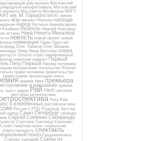
ждународный дом музыки
Московский
ународный кинофестиваль
Московский
р мюзикла
Моссовета
Мосфильм
МПГУ
ХАТ им. М. Горького
МХАТ имени
мэр
награда
ького
мюзикл
Мюнхен
народ
аждение
Наталья Аринбасарова
Неаполь
м Клейман
Нижний Новгород
Ника
Никита Михалков
кие истины
новость
вости
новый проект
новый
номинация
фильм
Один
Одиссей
ксфорд
Олег Табаков
Олег Шишкин
опера
импиада
Омер Меир Веллбер
ератор
от
Отелло
отреставрированный
Первый
фильм
памятник
первого
тель
Петр Первый
Пионер
полемика
еднее воскресение
посольство Италии
тальон
права человека
правительство
православие
презентация книги
ремия
премьера
премия Ника
еступление и наказание
прямая
Рай
чь
пьес»
радио
РВИО
религия
ресторан
ретропектива
ретроспектива
Рига
Рим
анс о влюбленных
российское кино
ссия
Россия 1
РПЦ
Рудольф Шустер
Санкт-Петербург
кий народ
свобода
Сергей Собянин
Сибириада
овия
львестр Сталлоне
Сингапур
Сколково
Слово
смертная казнь
социальная
спектакль
ответственность
пециальный показ
Средневековье
Сцены из
Сталкер
сценарий