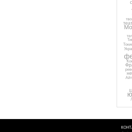
тво
теа
Мо
те
Ти
Токи
Укра
фе
Ко
Фр
рев
н
Айт
Ш
ю
КОНТ