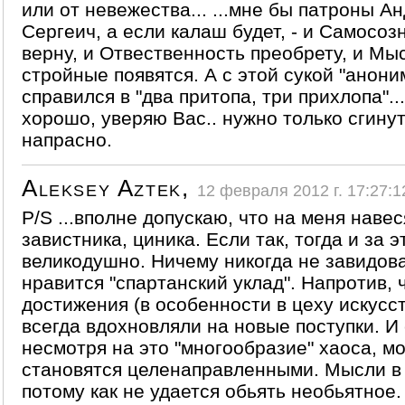
или от невежества... ...мне бы патроны А
Сергеич, а если калаш будет, - и Самосо
верну, и Отвественность преобрету, и Мы
стройные появятся. А с этой сукой "анони
справился в "два притопа, три прихлопа"..
хорошо, уверяю Вас.. нужно только сгинут
напрасно.
Aleksey Aztek,
12 февраля 2012 г. 17:27:1
P/S ...вполне допускаю, что на меня наве
завистника, циника. Если так, тогда и за 
великодушно. Ничему никогда не завидов
нравится "спартанский уклад". Напротив, 
достижения (в особенности в цеху искусс
всегда вдохновляли на новые поступки. И 
несмотря на это "многообразие" хаоса, м
становятся целенаправленными. Мысли в
потому как не удается обьять необьятное