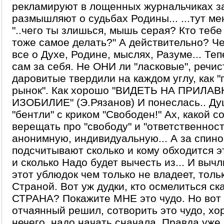
рекламируют в лощенных журнальчиках з
размышляют о судьбах Родины... ...тут мен
"..чего ты злишься, мышь серая? Кто теб
тоже самое делать?" А действительно? Че
все о Духе, Родине, мыслях, Разуме... Те
сам за себя. Не ОНИ ли "ласковые", речис
даровитые твердили на каждом углу, как 
рынок". Как хорошо "ВИДЕТЬ НА ПРИЛА
ИЗОБИЛИЕ" (Э.Рязанов) И понеслась.. Душ
"бентли" с криком "Свободен!" Ах, какой с
верещать про "свободу" и "ответственност
анонимную, индивидуальную... А за спин
подсчитывают сколько и кому обходится эт
и сколько Надо будет вычесть из... И вычл
этот ублюдок чем только не владеет, толь
Страной. Вот уж дудки, кто осмелиться ск
СТРАНА? Покажите МНЕ это чудо. Но вот 
отчаянный решил, сотворить это чудо, хо
нечего, надо начать сначала. Правда уже 