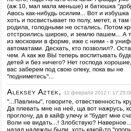
(аж 10, мал мала меньше) и батюшка "доб
Авось как-нибудь осилим... Вот и избушка
хоть и посвистывает по полу, метет, а там
родила, голодными не остались. Потом кр
отстроились широко, и землю пашем... А т
из московии в форме, иже с ними - в уни
автоматами. Дескать, кто позволил?. Оста
чем. А как же ВЫ теперь воспитывать буд
детей и без ничего? Нет господа хорошие
вас заберем под свою опеку, пока вы не
"подниметесь"...
Aleksey Aztek,
12 февраля 2012 г. 17:25:0
"...Павлины", говорите, отвественность кру
Да плевать мне на неё, ща вот нажрусь, к
проглочу, да в кайф улечу и "будет мне сч
Воли не видать...! Злобствую? Наверное..
назад надежды были, хоть какой-то "опоры