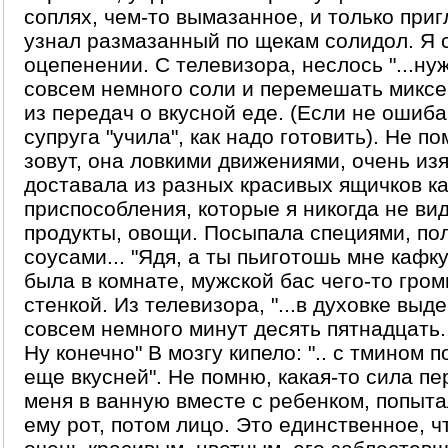
соплях, чем-то вымазанное, и только при
узнал размазанный по щекам солидол. Я 
оцепенении. С телевизора, неслось "...ну
совсем немного соли и перемешать миксе
из передач о вкусной еде. (Если не оши
супруга "учила", как надо готовить). Не по
зовут, она ловкими движениями, очень из
доставала из разных красивых ящичков ка
приспособления, которые я никогда не ви
продукты, овощи. Посыпала специями, по
соусами... "Ядя, а ты пьиготошь мне кафк
была в комнате, мужской бас чего-то гром
стенкой. Из телевизора, "...в духовке выд
совсем немного минут десять пятнадцать..
Ну конечно" В мозгу кипело: ".. с тмином 
еще вкусней". Не помню, какая-то сила п
меня в ванную вместе с ребенком, попыт
ему рот, потом лицо. Это единственное, ч