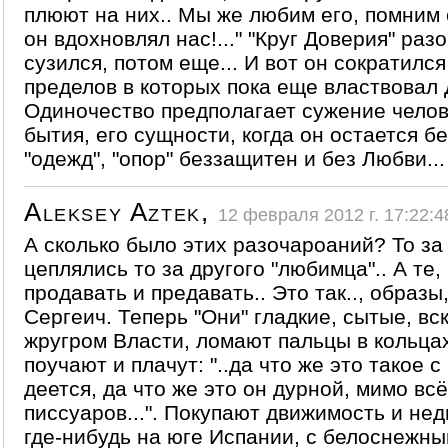
плюют на них.. Мы же любим его, помним 
он вдохновлял нас!..." "Круг Доверия" раз
сузился, потом еще... И вот он сократился
пределов в которых пока еще властвовал 
Одиночество предполагает сужение челов
бытия, его сущности, когда он остается бе
"одежд", "опор" беззащитен и без Любви...
Aleksey Aztek,
12 февраля 2012 г. 17:22:4
А сколько было этих разочароаний? То за
цеплялись то за другого "любимца".. А те
продавать и предавать.. Это так.., образы
Сергеич. Теперь "Они" гладкие, сытые, в
жругром Власти, ломают пальцы в кольцах
поучают и плачут: "..да что же это такое 
деется, да что же это он дурной, мимо всё
писсуаров...". Покупают движимость и не
где-нибудь на юге Испании, с белоснежн