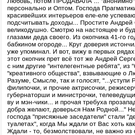
Любовь, потом ПРОДАВАЛА ... "анонимно"
персонально и Оптом. Господа Прагматик
красивейших интерьеров еле-еле успеваю
подсчитывать доходы... Простите Андрей 
великодушно. Смотрю на настоящее и бу
глазами деда своего. Из окопчика 41-го го
бабкином огороде... Круг доверия истончил
уже упоминал. И вот, вижу в первых рядах
этот окопчик прет всё тот же Андрей Серг
с ним другие "интелегентные ребята", из 
"креативного общества", взвывающие о Л
Разуме, Смысле, так и голосят, "...уступи 
филипочки, и прочие актрисочки, режисер
губернаторши и министрочки, телеведущи
ву и мэн-чики... и прочая требуха прозапа
добра желают, доверься Нам Родной..." Н
господа "присяжные заседатели" стали "д
туалетах", когда Мы ждали от Вас хоть как
Ждали - то, безмолствовали, не важно из