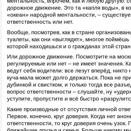
ментальность, впрочем, как и любую другую: с
дорожное движение. Это та «капля воды», в к
«океан» народной ментальности, – существуе
ответственность или нет.
Вообще, посмотрев, как в стране организова
туалеты, как они «выглядят», многое поймёшь 
которой находишься и о гражданах этой стран
Или дорожное движение. Посмотрите на моско
регулируемые или нет – не имеет значения. К
ведут себя водители: все лезут вперёд, никто 
куча-мала может долго держаться. Пока не пр
дубинкой и свистком, и только тогда все разъе
вопрос ответственности – слушайте, ну «удер
уступите, пропустите и всё быстро «разрулитс
Какие производные от отсутствия личной отв
Первое, конечно, круг доверия. Когда нет ано
ответственности, то круг доверия очень узок. 
ближайшие друзья и семья. Больше никому мы