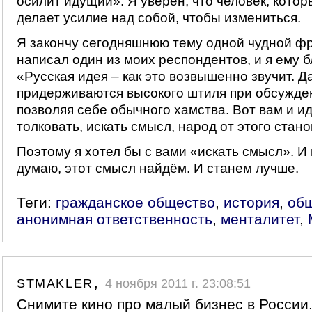
осилит идущий». Я уверен, что человек, котор
делает усилие над собой, чтобы измениться.
Я закончу сегодняшнюю тему одной чудной фр
написал один из моих респондентов, и я ему б
«Русская идея – как это возвышенно звучит. 
придерживаются высокого штиля при обсужден
позволяя себе обычного хамства. Вот вам и ид
толковать, искать смысл, народ от этого стан
Поэтому я хотел бы с вами «искать смысл». И 
думаю, этот смысл найдём. И станем лучше.
Теги:
гражданское общество
,
история
,
об
анонимная ответственность
,
менталитет
,
stmakler,
4 ноября 2011 г. 23:08:51
Снимите кино про малый бизнес в России.