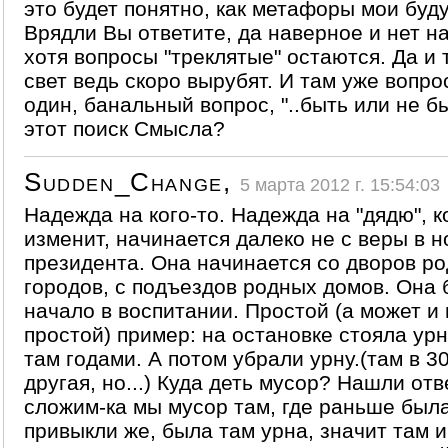
это будет понятно, как метафоры мои буду
Врядли Вы ответите, да наверное и нет н
хотя вопросы "треклятые" остаются. Да и т
свет ведь скоро вырубят. И там уже вопро
один, банальный вопрос, "..быть или не бы
этот поиск Смысла?
Sudden_Change,
5 марта 2012 г. 15:54:03
Надежда на кого-то. Надежда на "дядю", 
изменит, начинается далеко не с веры в н
президента. Она начинается со дворов р
городов, с подъездов родных домов. Она 
начало в воспитании. Простой (а может и
простой) пример: на остановке стояла урн
там годами. А потом убрали урну.(там в 3
другая, но...) Куда деть мусор? Нашли отв
сложим-ка мы мусор там, где раньше была 
привыкли же, была там урна, значит там 