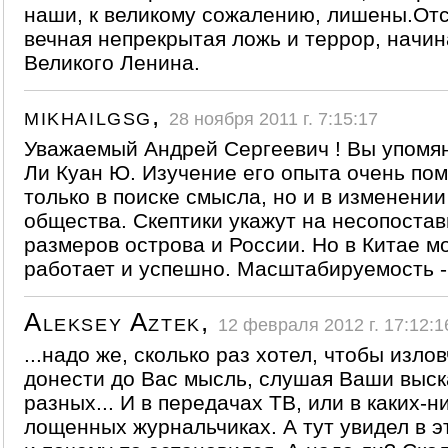
наши, к великому сожалению, лишены.Отс
вечная непрекрытая ложь и террор, начин
Великого Ленина.
mikhailgsg,
28 ноября 2011 г. 7:15:17
Уважаемый Андрей Сергеевич ! Вы упомян
Ли Куан Ю. Изучение его опыта очень по
только в поиске смысла, но и в изменени
общества. Скептики укажут на несопоста
размеров острова и России. Но в Китае м
работает и успешно. Масштабируемость -
Aleksey Aztek,
12 февраля 2012 г. 17:12:1
...надо же, сколько раз хотел, чтобы изло
донести до Вас мысль, слушая Ваши выск
разных... И в передачах ТВ, или в каких-н
лощенных журнальчиках. А тут увидел в э