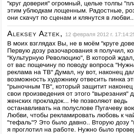
"круг доверия" огромный, целые толпы "пл
этим ублюдкам лощенным. Радостные, ро
они скачут по сценам и клянутся в любви..
Aleksey Aztek,
12 февраля 2012 г. 17:14:2
В моих взглядах Вы, не в моём "круге дове
Первую дозу разочарования я получил, ко
"Культурную Революцию", В которой ждал
от вас пощечину по поводу вопроса "Нужн
реклама на ТВ" Думал, ну вот, наконец да
возможность художнику отвесить пинка э
"рыночным ТВ", который защитит наконец
свои произведения от этого "вырезания" д
женских прокладок... Не позволяют ведь
останавливать на полуслове Пугачеву в
Любви, чтобы рекламировать любовь к ча
"тефаль"? Это было давно.. Вторую дозу 
я проглотил на работе. Нужно было прове