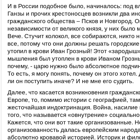
И в России подобное было, начиналось: под 
Ганзы и прочих крестоносцев возникли два ин
гражданского общества – Псков и Новгород. О
независимости от великого князя, у них было 
Вече. Стучит колокол, все собираются, никто н
все, потому что они должны решать городские
утопил в крови Иван Грозный! Этот «зародыш
мышления был утоплен в крови Иваном Грозны
почему, - царю нужно было абсолютное подчи
То есть, я могу понять, почему он этого хотел.
ли он поступить иначе? И не мне его судить.
Далее, что касается возникновения гражданск
Европе, то, помимо истории с географией, там
жесточайшая индоктринация. Война, насилие и
того, что называется «овнутрение» социально
Кажется, что они вот такие организованные. Н
организованность далась европейским народ
абсолютно кровавой историей. Историк и фи