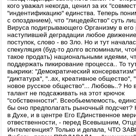
кого уважал некогда, ценил за их "совмес
"индентификацию" единства. Теперь пони
с опозданием), что "лицедейство" суть л
Вируса подигрывающего Организму в его 
наступившей деградации любое движение
поступок, слово - во Зло. Но и тут начала
спекуляция (буд-то долго вспоминали, чт
такое продать) национальными идеями, ч
поддержать пикирование процесса.. То тут
выкрики: "Демократический консерватизм"
"диктатура", "..ах, креативное общество", "
новое русское общество"... Любовь..? Но 
талант не подсаживать на этот крючок
"собственности". Всеобьемлемость, единс
бы оно предполагать рыночный подсчет? 
в Духе, и в центре Его ЕДинственное мер
отвественности, - перед Всевышним, Отц
Интелегенция? Только и делала, ЧТО З