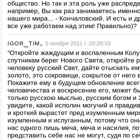
общество. Но так и эта роль уже распреде
например, Вы как раз занимаетесь именно
нашего мира... - Кончаловский. И есть и д
все уже работаем над этим! Правильно)?
igor_tim,
5 ноября 2011 г. 20:28:10
"Откройте жаждущим и воспаленным Кол
спутникам берег Нового Света, откройте 
человеку русский Свет, дайте отыскать ем
золото, это сокровище, сокрытое от него 
Покажите ему в будущем обновление всег
человечества и воскресение его, может б
только русскою мыслью, русским богом и 
увидите, какой исполин могучий и правди
и кроткий вырастет пред изумленным мир
изумленным и испуганным, потому что они
нас одного лишь меча, меча и насилия, по
представить себе нас не могут, судя по се