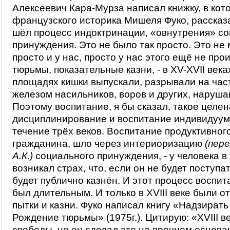
Алексеевич Кара-Мурза написал книжку, в кот
французского историка Мишеля Фуко, рассказа
шёл процесс индоктринации, «овнутрения» с
принуждения. Это не было так просто. Это не 
просто и у нас, просто у нас этого ещё не про
тюрьмы, показательные казни, - в XV-XVII века
площадях кишки выпускали, разрывали на час
железом насильников, воров и других, наруша
Поэтому воспитание, я бы сказал, такое целе
дисциплинирование и воспитание индивидуум
течение трёх веков. Воспитание продуктивного
гражданина, шло через интериоризацию
(пере
А.К.)
социального принуждения, - у человека в
возникал страх, что, если он не будет поступа
будет публично казнён. И этот процесс воспи
был длительным. И только в XVIII веке были 
пытки и казни. Фуко написал книгу «Надзирать
Рождение тюрьмы» (1975г.). Цитирую: «XVIII ве
свободы, но он сделал это на прочном основа