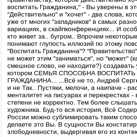
воспитать Гражданина," - Вы уверены в э
"Действительно" и "хочет" - два слова, к
уже от многих "западников" в самых разн
вариациях, в скайпконференциях... И особ
кто живет за.. бугром.. Впрочем некоторые
понимают глупость иллюзий по этому пово
"Воспитать Гражданина"? "Правительство"
не может этим "заниматься", но "может" (к
смешное слово, не находите?) создавать 
котором СЕМЬЯ СПОСОБНА ВОСПИТАТЬ
ГРАЖДАНИНА... ...Всё не то, Андрей Серг
и не Так.. Пустяки, мелочи, а наипаче - р
менталитет на писуарах и перекрестках -
степени не корректно. Тем более слышать
художника. Буд-то вся история, Всё Соде
России можно сублимировать таким спосо
делаете это Вы. В сущности Вы констатир
злободневности, выдергивая его из конте