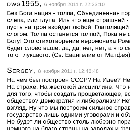
dwg1955,
6 ноября 2011 г. 22:33:10
Без Бога нация - толпа, Объединенная по
слепа, или глупа, Иль что еще страшней -
пусть на трон взойдет любой, Глаголящий
слогом. Толпа останется толпой, Пока не 
Богу! Это стихотворение иеромонаха Роман
будет слово ваше: да, да; нет, нет; а что с
то от лукавого. (Св. Евангелие от Матфея
Sergey,
8 ноября 2011 г. 12:46:48
На чем был построен СССР? На Идее? Нет
На страхе. На жестокой дисциплине. Что
для того, чтобы создать процветающее, в
общество? Демократия и либерализм? Нет
взгляд. Ну что мы построим сильное спра
государство лишь одними уговорами и о
Не будет ли общество столь любезно пор
немного на благо страны на заводах и фа