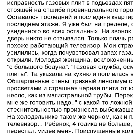
исправность газовых плит в подьездах пя
стоящей на отшибе провинциального горо
Оставался последний и последняя кварти
последнем этаже. Я уже был на пределе, 
увиденного во всех остальных. На звонок 
дверь никто не отзывался. Только плачь р
похоже работающий телевизор. Мои стра
усилились, когда почувствовал запах газа
открыли. Молодая женщина, всклокоченн
"с большого бодуна". "Газовая служба, о
плиты". Та указала на кухню и поплелась в
Обшарпанные стены, грязный ленолиум с
просветами и страшная черная плита от к
несло, как из магистральной трубы. Перек
мне же готовить надо.." с какой-то ложной
стеснительностью произнесла выбежавш
На холодельнике таком же черном, как и п
телевизор... Ребенок, 4 годика не больше,
перестал, уидев меня. Приспущенные колг