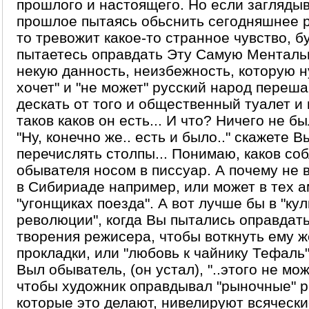
прошлого и настоящего. Но если заглядыв
прошлое пытаясь обьснить сегодняшнее 
то тревожит какое-то странное чувство, б
пытаетесь оправдать Эту Самую Ментальн
некую данность, неизбежность, которую ну
хочет" и "не может" русский народ переша
дескать от того и общественный туалет и
таков каков он есть... И что? Ничего не бы
"Ну, конечно же.. есть и было.." скажете В
перечислять столпы... Понимаю, каков соб
обывателя носом в писсуар. А почему не 
в Сибириаде например, или может в тех 
"угонщиках поезда". А вот лучше бы в "ку
революции", когда Вы пытались оправдат
творения режисера, чтобы воткнуть ему 
прокладки, или "любовь к чайнику Тефаль"..
Выл обыватель, (он устал), "..этого не мо
чтобы художник оправдывал "рыночные" р
которые это делают, нивелируют всячески