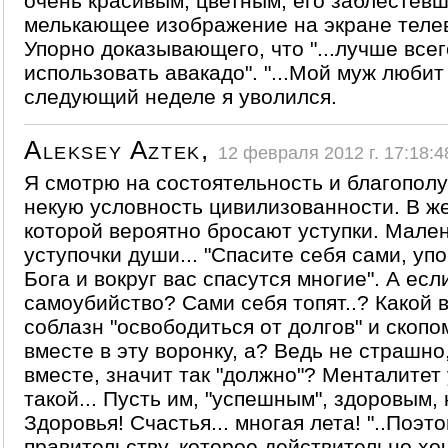
очень красивым, цветным, его заблестевш
мелькающее изображение на экране теле
Упорно доказывающего, что "...лучше всег
использовать авакадо". "...Мой муж любит 
следующий неделе я уволился.
Aleksey Aztek,
12 февраля 2012 г. 17:18:4
Я смотрю на состоятельность и благополу
некую условность цивилизованности. В ж
которой вероятно бросают уступки. Мале
уступочки души... "Спасите себя сами, уп
Бога и вокруг вас спасутся многие". А есл
самоубийство? Сами себя топят..? Какой 
соблазн "освободиться от долгов" и скопо
вместе в эту воронку, а? Ведь не страшно,
вместе, значит так "должно"? Менталитет 
такой... Пусть им, "успешным", здоровым, 
Здоровья! Счастья... многая лета! "..Поэт
правительству, которое действительно хо