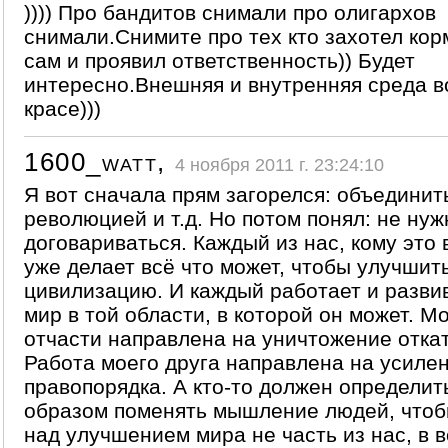
)))) Про бандитов снимали про олигархов
снимали.Снимите про тех кто захотел кор
сам и проявил ответственность)) Будет
интересно.Внешняя и внутренняя среда в
красе)))
1600_watt,
4 ноября 2011 г. 23:24:10
Я вот сначала прям загорелся: объединит
революцией и т.д. Но потом понял: не нуж
договариваться. Каждый из нас, кому это 
уже делает всё что может, чтобы улучшит
цивилизацию. И каждый работает и разви
мир в той области, в которой он может. М
отчасти направлена на уничтожение отка
Работа моего друга направлена на усиле
правопорядка. А кто-то должен определит
образом поменять мышление людей, чтоб
над улучшением мира не часть из нас, в в