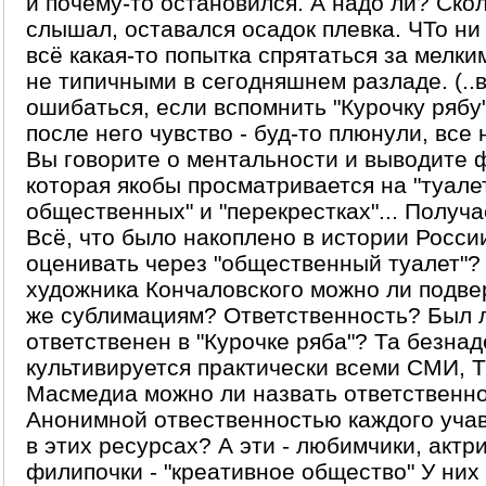
и почему-то остановился. А надо ли? Ско
слышал, оставался осадок плевка. ЧТо ни
всё какая-то попытка спрятаться за мелк
не типичными в сегодняшнем разладе. (..
ошибаться, если вспомнить "Курочку рябу"
после него чувство - буд-то плюнули, все н
Вы говорите о ментальности и выводите 
которая якобы просматривается на "туале
общественных" и "перекрестках"... Получа
Всё, что было накоплено в истории Росси
оценивать через "общественный туалет"?
художника Кончаловского можно ли подве
же сублимациям? Ответственность? Был 
ответственен в "Курочке ряба"? Та безнад
культивируется практически всеми СМИ, Т
Масмедиа можно ли назвать ответственн
Анонимной отвественностью каждого уча
в этих ресурсах? А эти - любимчики, актр
филипочки - "креативное общество" У них