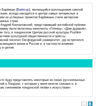
 Барбикан (
Barbican
), являющийся воплощением смелой
азии, всегда находится в центре самых интересных и
ним из успешных проектов Барбикана стали авторские
азных стран.
 Андрей Кончаловский, представивший английской публике
рамму были включены киноленты «Глянец», «Дом дураков»,
е того, в лондонском Центре русской культуры Pushkin
астием культурной общественности и прессы.
вский посетил Оксфордский университет, где встретился
касающиеся жизни в России и, в частности влияния
у в целом.
что буду представлять некоторые из своих русскоязычных
й в Лондоне, с которым у меня многое связано и, в
итаю синонимом лондонской любви к искусствам».