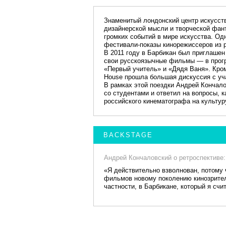
Знаменитый лондонский центр искусств
дизайнерской мысли и творческой фант
громких событий в мире искусства. Од
фестивали-показы кинорежиссеров из р
В 2011 году в Барбикан был приглашен
свои русскоязычные фильмы — в прог
«Первый учитель» и «Дядя Ваня». Кром
House прошла большая дискуссия с уч
В рамках этой поездки Андрей Кончало
со студентами и ответил на вопросы, 
российского кинематографа на культур
BACKSTAGE
Андрей Кончаловский о ретроспективе:
«Я действительно взволнован, потому 
фильмов новому поколению кинозрителе
частности, в Барбикане, который я сч